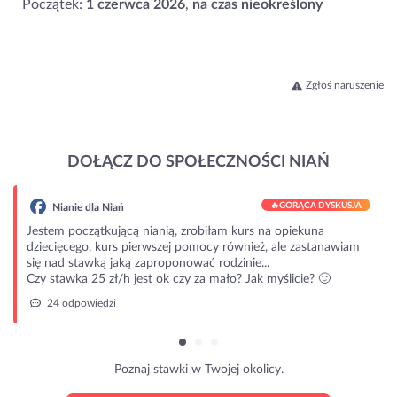
Początek:
1 czerwca 2026
,
na czas nieokreślony
Zgłoś naruszenie
DOŁĄCZ DO SPOŁECZNOŚCI NIAŃ
🔥
GORĄCA DYSKUSJA
Nianie dla Niań
Jestem początkującą nianią, zrobiłam kurs na opiekuna
dziecięcego, kurs pierwszej pomocy również, ale zastanawiam
się nad stawką jaką zaproponować rodzinie...
Czy stawka 25 zł/h jest ok czy za mało? Jak myślicie? 🙂
24 odpowiedzi
Poznaj stawki w Twojej okolicy.