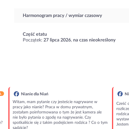
Harmonogram pracy / wymiar czasowy
Część etatu
Początek:
27 lipca 2026
,
na czas nieokreślony
A
Nianie dla Niań
Ni
Witam, mam pytanie czy jesteście nagrywane w
Cześć 
pracy jako nianie? Praca w domu prywatnym,
rozlic
zostałam poinformowana o tym że jest kamera ale
rodzic
nie było pytania o zgodę na nagrywanie. Czy
wystawi
e?
spotkaliście się z takim podejściem rodzica ? Co o tym
Jestem 
sądzicie?