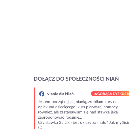
DOŁĄCZ DO SPOŁECZNOŚCI NIAŃ
Nianie dla Niań
🔥
GORĄCA DYSKUSJ
Jestem początkującą nianią, zrobiłam kurs na
opiekuna dziecięcego, kurs pierwszej pomocy
również, ale zastanawiam się nad stawką jaką
zaproponować rodzinie...
Czy stawka 25 zł/h jest ok czy za mało? Jak myślici
🙂