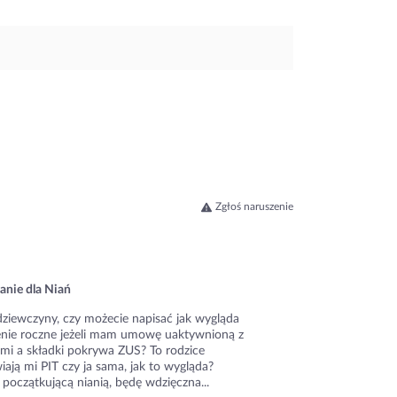
Zgłoś naruszenie
anie dla Niań
dziewczyny, czy możecie napisać jak wygląda
zenie roczne jeżeli mam umowę uaktywnioną z
ami a składki pokrywa ZUS? To rodzice
ają mi PIT czy ja sama, jak to wygląda?
początkującą nianią, będę wdzięczna...