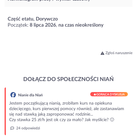
Część etatu, Dorywczo
Początek:
8 lipca 2026
,
na czas nieokreślony
Zgłoś naruszenie
DOŁĄCZ DO SPOŁECZNOŚCI NIAŃ
🔥
GORĄCA DYSKUSJA
Nianie dla Niań
Jestem początkującą nianią, zrobiłam kurs na opiekuna
dziecięcego, kurs pierwszej pomocy również, ale zastanawiam
się nad stawką jaką zaproponować rodzinie...
Czy stawka 25 zł/h jest ok czy za mało? Jak myślicie? 🙂
24 odpowiedzi