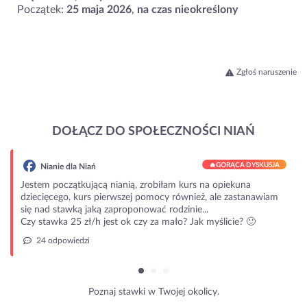
Początek:
25 maja 2026
,
na czas nieokreślony
Zgłoś naruszenie
DOŁĄCZ DO SPOŁECZNOŚCI NIAŃ
🔥
GORĄCA DYSKUSJA
Nianie dla Niań
Jestem początkującą nianią, zrobiłam kurs na opiekuna
dziecięcego, kurs pierwszej pomocy również, ale zastanawiam
się nad stawką jaką zaproponować rodzinie...
Czy stawka 25 zł/h jest ok czy za mało? Jak myślicie? 🙂
24 odpowiedzi
Poznaj stawki w Twojej okolicy.