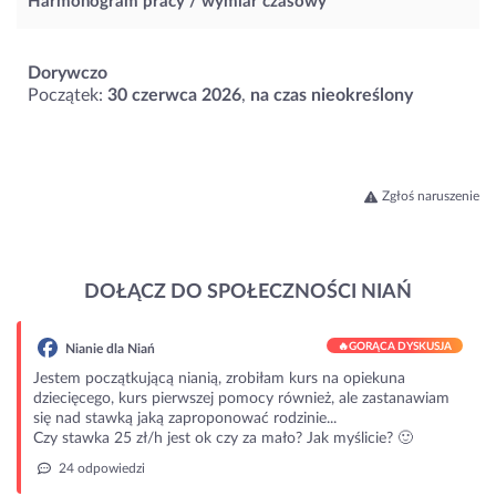
Harmonogram pracy / wymiar czasowy
Dorywczo
Początek:
30 czerwca 2026
,
na czas nieokreślony
Zgłoś naruszenie
DOŁĄCZ DO SPOŁECZNOŚCI NIAŃ
🔥
GORĄCA DYSKUSJA
Nianie dla Niań
Jestem początkującą nianią, zrobiłam kurs na opiekuna
dziecięcego, kurs pierwszej pomocy również, ale zastanawiam
się nad stawką jaką zaproponować rodzinie...
Czy stawka 25 zł/h jest ok czy za mało? Jak myślicie? 🙂
24 odpowiedzi