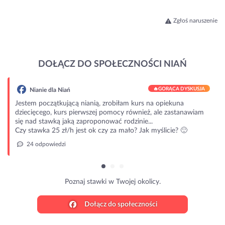
Zgłoś naruszenie
DOŁĄCZ DO SPOŁECZNOŚCI NIAŃ
🔥
GORĄCA DYSKUSJA
Nianie dla Niań
Jestem początkującą nianią, zrobiłam kurs na opiekuna
dziecięcego, kurs pierwszej pomocy również, ale zastanawiam
się nad stawką jaką zaproponować rodzinie...
Czy stawka 25 zł/h jest ok czy za mało? Jak myślicie? 🙂
24 odpowiedzi
Poznaj stawki w Twojej okolicy.
Dołącz do społeczności