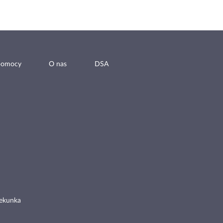
pomocy
O nas
DSA
ekunka