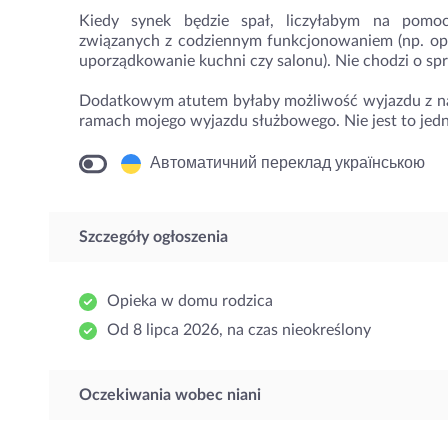
Kiedy synek będzie spał, liczyłabym na po
związanych z codziennym funkcjonowaniem (np. opró
uporządkowanie kuchni czy salonu). Nie chodzi o sp
Dodatkowym atutem byłaby możliwość wyjazdu z nami
ramach mojego wyjazdu służbowego. Nie jest to jed
Автоматичний переклад українською
Szczegóły ogłoszenia
Opieka w domu rodzica
Od 8 lipca 2026, na czas nieokreślony
Oczekiwania wobec niani