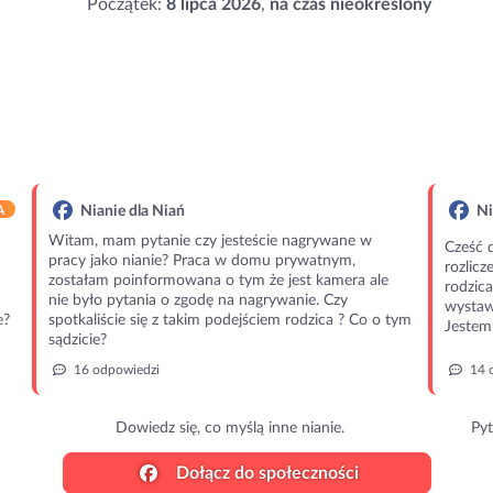
Początek:
8 lipca 2026
,
na czas nieokreślony
A
Nianie dla Niań
Ni
Witam, mam pytanie czy jesteście nagrywane w
Cześć 
pracy jako nianie? Praca w domu prywatnym,
rozlic
zostałam poinformowana o tym że jest kamera ale
rodzic
nie było pytania o zgodę na nagrywanie. Czy
wystawi
e?
spotkaliście się z takim podejściem rodzica ? Co o tym
Jestem 
sądzicie?
16 odpowiedzi
14 
Dowiedz się, co myślą inne nianie.
Pyt
Dołącz do społeczności