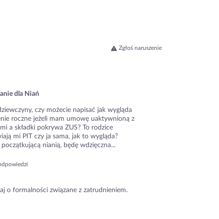
Zgłoś naruszenie
anie dla Niań
dziewczyny, czy możecie napisać jak wygląda
zenie roczne jeżeli mam umowę uaktywnioną z
ami a składki pokrywa ZUS? To rodzice
ają mi PIT czy ja sama, jak to wygląda?
początkującą nianią, będę wdzięczna...
odpowiedzi
aj o formalności związane z zatrudnieniem.