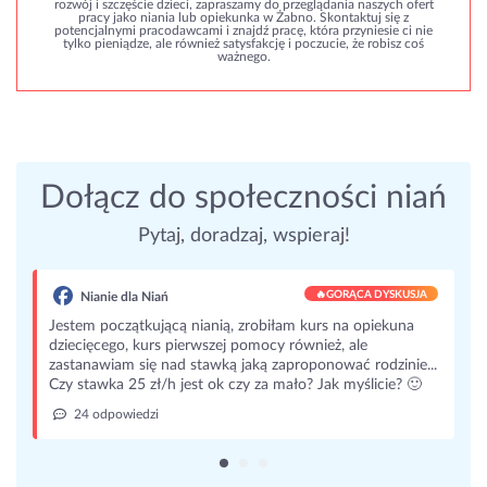
rozwój i szczęście dzieci, zapraszamy do przeglądania naszych ofert
pracy jako niania lub opiekunka w Żabno. Skontaktuj się z
potencjalnymi pracodawcami i znajdź pracę, która przyniesie ci nie
tylko pieniądze, ale również satysfakcję i poczucie, że robisz coś
ważnego.
Dołącz do społeczności niań
Pytaj, doradzaj, wspieraj!
🔥
GORĄCA DYSKUSJA
Nianie dla Niań
Jestem początkującą nianią, zrobiłam kurs na opiekuna
dziecięcego, kurs pierwszej pomocy również, ale
zastanawiam się nad stawką jaką zaproponować rodzinie...
Czy stawka 25 zł/h jest ok czy za mało? Jak myślicie? 🙂
24 odpowiedzi