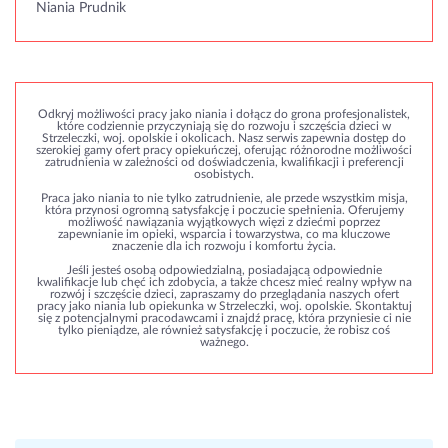
Niania Prudnik
Odkryj możliwości pracy jako niania i dołącz do grona profesjonalistek,
które codziennie przyczyniają się do rozwoju i szczęścia dzieci w
Strzeleczki, woj. opolskie i okolicach. Nasz serwis zapewnia dostęp do
szerokiej gamy ofert pracy opiekuńczej, oferując różnorodne możliwości
zatrudnienia w zależności od doświadczenia, kwalifikacji i preferencji
osobistych.
Praca jako niania to nie tylko zatrudnienie, ale przede wszystkim misja,
która przynosi ogromną satysfakcję i poczucie spełnienia. Oferujemy
możliwość nawiązania wyjątkowych więzi z dziećmi poprzez
zapewnianie im opieki, wsparcia i towarzystwa, co ma kluczowe
znaczenie dla ich rozwoju i komfortu życia.
Jeśli jesteś osobą odpowiedzialną, posiadającą odpowiednie
kwalifikacje lub chęć ich zdobycia, a także chcesz mieć realny wpływ na
rozwój i szczęście dzieci, zapraszamy do przeglądania naszych ofert
pracy jako niania lub opiekunka w Strzeleczki, woj. opolskie. Skontaktuj
się z potencjalnymi pracodawcami i znajdź pracę, która przyniesie ci nie
tylko pieniądze, ale również satysfakcję i poczucie, że robisz coś
ważnego.