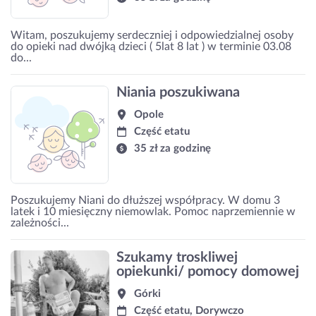
Witam, poszukujemy serdeczniej i odpowiedzialnej osoby
do opieki nad dwójką dzieci ( 5lat 8 lat ) w terminie 03.08
do...
Niania poszukiwana
Opole
Część etatu
35 zł za godzinę
Poszukujemy Niani do dłuższej współpracy. W domu 3
latek i 10 miesięczny niemowlak. Pomoc naprzemiennie w
zależności...
Szukamy troskliwej
opiekunki/ pomocy domowej
Górki
Część etatu, Dorywczo