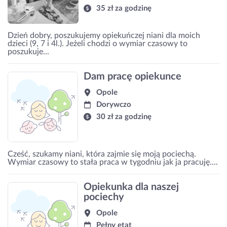
35 zł za godzinę
Dzień dobry, poszukujemy opiekuńczej niani dla moich
dzieci (9, 7 i 4l.). Jeżeli chodzi o wymiar czasowy to
poszukuje...
Dam pracę opiekunce
Opole
Dorywczo
30 zł za godzinę
Cześć, szukamy niani, która zajmie się moją pociechą.
Wymiar czasowy to stała praca w tygodniu jak ja pracuję....
Opiekunka dla naszej
pociechy
Opole
Pełny etat