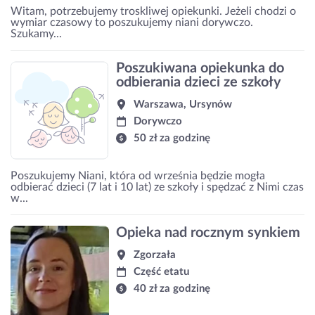
Witam, potrzebujemy troskliwej opiekunki. Jeżeli chodzi o
wymiar czasowy to poszukujemy niani dorywczo.
Szukamy...
Poszukiwana opiekunka do
odbierania dzieci ze szkoły
Warszawa, Ursynów
Dorywczo
50 zł za godzinę
Poszukujemy Niani, która od września będzie mogła
odbierać dzieci (7 lat i 10 lat) ze szkoły i spędzać z Nimi czas
w...
Opieka nad rocznym synkiem
Zgorzała
Część etatu
40 zł za godzinę