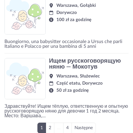
Warszawa, Gołąbki
Dorywczo
100 zł za godzinę
Buongiorno, una babysitter occasionale a Ursus che parli
Italiano e Polacco per una bambina di 5 anni
Ищем русскоговорящую
няню — Мокотув
Warszawa, Służewiec
Część etatu, Dorywczo
50 zł za godzinę
Здравствуйте! Ищем тёплую, ответственную и опытную
русскоговорящую няню для девочки 1 год 2 месяца.
Место: Варшава,...
1
2
...
4
Następne