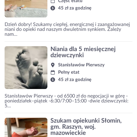
Część etatu
45 zł za godzinę
Dzień dobry! Szukamy ciepłej, energicznej i zaangażowanej
niani do opieki nad naszym dwuletnim synkiem. Zależy
nam...
Niania dla 5 miesięcznej
dziewczynki
Stanisławów Pierwszy
Pełny etat
45 zł za godzinę
Stanisławów Pierwszy - od 6500 zł do negocjacji w górę -
poniedziałek–piątek -6:30/7:00–15:00 -dwie dziewczynki:
5...
Szukam opiekunki Słomin,
gm. Raszyn, woj.
mazowieckie