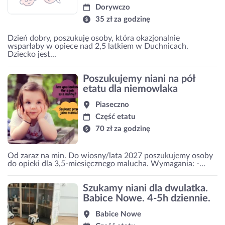
Dorywczo
35 zł za godzinę
Dzień dobry, poszukuję osoby, która okazjonalnie
wsparłaby w opiece nad 2,5 latkiem w Duchnicach.
Dziecko jest...
Poszukujemy niani na pół
etatu dla niemowlaka
Piaseczno
Część etatu
70 zł za godzinę
Od zaraz na min. Do wiosny/lata 2027 poszukujemy osoby
do opieki dla 3,5-miesięcznego malucha. Wymagania: -...
Szukamy niani dla dwulatka.
Babice Nowe. 4-5h dziennie.
Babice Nowe