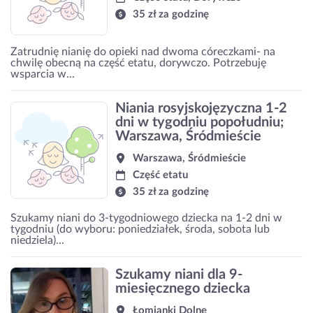
35 zł za godzinę
Zatrudnię nianię do opieki nad dwoma córeczkami- na
chwilę obecną na część etatu, dorywczo. Potrzebuję
wsparcia w...
Niania rosyjskojęzyczna 1-2
dni w tygodniu popołudniu;
Warszawa, Śródmieście
Warszawa, Śródmieście
Część etatu
35 zł za godzinę
Szukamy niani do 3-tygodniowego dziecka na 1-2 dni w
tygodniu (do wyboru: poniedziałek, środa, sobota lub
niedziela)...
Szukamy niani dla 9-
miesięcznego dziecka
Łomianki Dolne