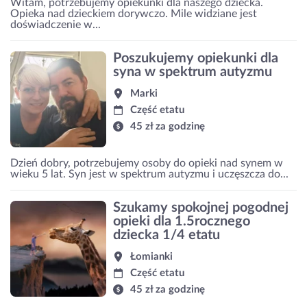
Witam, potrzebujemy opiekunki dla naszego dziecka.
Opieka nad dzieckiem dorywczo. Mile widziane jest
doświadczenie w...
Poszukujemy opiekunki dla
syna w spektrum autyzmu
Marki
Część etatu
45 zł za godzinę
Dzień dobry, potrzebujemy osoby do opieki nad synem w
wieku 5 lat. Syn jest w spektrum autyzmu i uczęszcza do...
Szukamy spokojnej pogodnej
opieki dla 1.5rocznego
dziecka 1/4 etatu
Łomianki
Część etatu
45 zł za godzinę