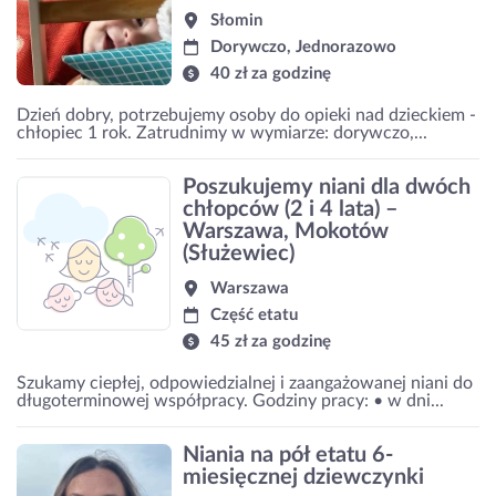
Słomin
Dorywczo, Jednorazowo
40 zł za godzinę
Dzień dobry, potrzebujemy osoby do opieki nad dzieckiem -
chłopiec 1 rok. Zatrudnimy w wymiarze: dorywczo,...
Poszukujemy niani dla dwóch
chłopców (2 i 4 lata) –
Warszawa, Mokotów
(Służewiec)
Warszawa
Część etatu
45 zł za godzinę
Szukamy ciepłej, odpowiedzialnej i zaangażowanej niani do
długoterminowej współpracy. Godziny pracy: • w dni...
Niania na pół etatu 6-
miesięcznej dziewczynki