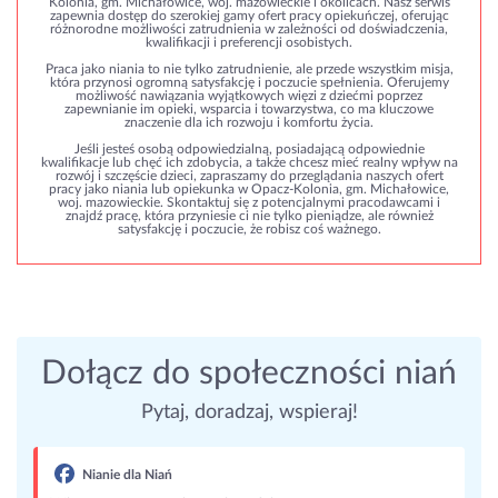
Kolonia, gm. Michałowice, woj. mazowieckie i okolicach. Nasz serwis
zapewnia dostęp do szerokiej gamy ofert pracy opiekuńczej, oferując
różnorodne możliwości zatrudnienia w zależności od doświadczenia,
kwalifikacji i preferencji osobistych.
Praca jako niania to nie tylko zatrudnienie, ale przede wszystkim misja,
która przynosi ogromną satysfakcję i poczucie spełnienia. Oferujemy
możliwość nawiązania wyjątkowych więzi z dziećmi poprzez
zapewnianie im opieki, wsparcia i towarzystwa, co ma kluczowe
znaczenie dla ich rozwoju i komfortu życia.
Jeśli jesteś osobą odpowiedzialną, posiadającą odpowiednie
kwalifikacje lub chęć ich zdobycia, a także chcesz mieć realny wpływ na
rozwój i szczęście dzieci, zapraszamy do przeglądania naszych ofert
pracy jako niania lub opiekunka w Opacz-Kolonia, gm. Michałowice,
woj. mazowieckie. Skontaktuj się z potencjalnymi pracodawcami i
znajdź pracę, która przyniesie ci nie tylko pieniądze, ale również
satysfakcję i poczucie, że robisz coś ważnego.
Dołącz do społeczności niań
Pytaj, doradzaj, wspieraj!
Nianie dla Niań