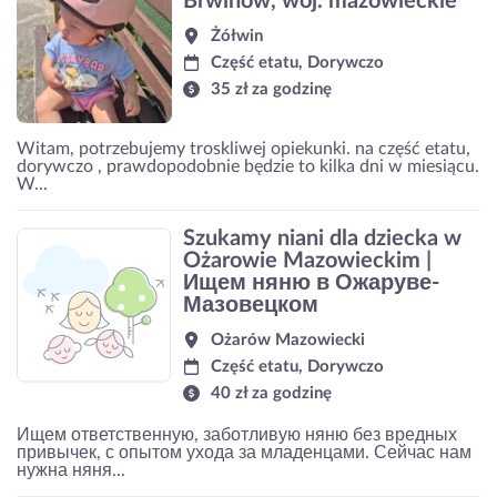
Brwinów, woj. mazowieckie
Żółwin
Część etatu, Dorywczo
35 zł za godzinę
Witam, potrzebujemy troskliwej opiekunki. na część etatu,
dorywczo , prawdopodobnie będzie to kilka dni w miesiącu.
W...
Szukamy niani dla dziecka w
Ożarowie Mazowieckim |
Ищем няню в Ожаруве-
Мазовецком
Ożarów Mazowiecki
Część etatu, Dorywczo
40 zł za godzinę
Ищем ответственную, заботливую няню без вредных
привычек, с опытом ухода за младенцами. Сейчас нам
нужна няня...