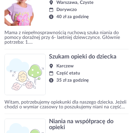
Warszawa, Czyste
Dorywczo
40 zł za godzinę
Mama z niepełnosprawnością ruchową szuka niania do
pomocy doraźnej przy 6- laetniej dziewczynce. Głównie
potrzeba: 1....
Szukam opieki do dziecka
Karczew
Część etatu
35 zł za godzinę
Witam, potrzebujemy opiekunki dla naszego dziecka. Jeżeli
chodzi o wymiar czasowy to poszukujemy niani na część...
Niania na współpracę do
opieki