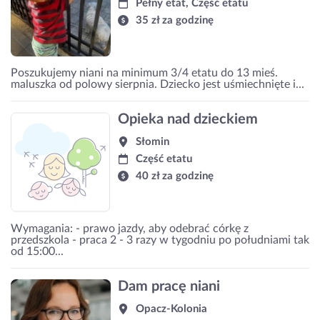
Pełny etat, Część etatu
35 zł za godzinę
Poszukujemy niani na minimum 3/4 etatu do 13 mieś.
maluszka od polowy sierpnia. Dziecko jest uśmiechnięte i...
Opieka nad dzieckiem
Słomin
Część etatu
40 zł za godzinę
Wymagania: - prawo jazdy, aby odebrać córkę z
przedszkola - praca 2 - 3 razy w tygodniu po południami tak
od 15:00...
Dam pracę niani
Opacz-Kolonia