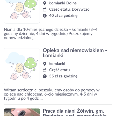
Łomianki Dolne
Część etatu, Dorywczo
40 zł za godzinę
Niania dla 10-miesięcznego dziecka – Łomianki (3–4
godziny dziennie, 4 dni w tygodniu) Poszukujemy
odpowiedzialnej,...
Opieka nad niemowlakiem -
Łomianki
Łomianki
Część etatu
35 zł za godzinę
Witam serdecznie, poszukujemy osoby do pomocy w
opiece nad chlopcem, 6-cio miesiecznym, 4-5 dni w
tygodniu po 4 godz....
Praca dla niani Żółwin, gm.