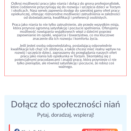
Odkryj możliwości pracy jako niania i dołącz do grona profesjonalistek,
które codziennie przyczyniają się do rozwoju i szczęścia dzieci w Torzym
i okolicach. Nasz serwis zapewnia dostęp do szerokiej gamy ofert pracy
opiekuńczej, oferując różnorodne możliwości zatrudnienia w zależności
od doświadczenia, kwalifikacji i preferencji osobistych.
Praca jako niania to nie tylko zatrudnienie, ale przede wszystkim misja,
która przynosi ogromną satysfakcję i poczucie spełnienia. Oferujemy
możliwość nawiązania wyjątkowych więzi z dziećmi poprzez
zapewnianie im opieki, wsparcia i towarzystwa, co ma kluczowe
znaczenie dla ich rozwoju i komfortu życia.
Jeśli jesteś osobą odpowiedzialną, posiadającą odpowiednie
kwalifikacje lub chęć ich zdobycia, a także chcesz mieć realny wpływ na
rozwój i szczęście dzieci, zapraszamy do przeglądania naszych ofert
pracy jako niania lub opiekunka w Torzym. Skontaktuj się z
potencjalnymi pracodawcami i znajdź pracę, która przyniesie ci nie
tylko pieniądze, ale również satysfakcję i poczucie, że robisz coś
ważnego.
Dołącz do społeczności niań
Pytaj, doradzaj, wspieraj!
🔥
GORĄCA DYSKUSJA