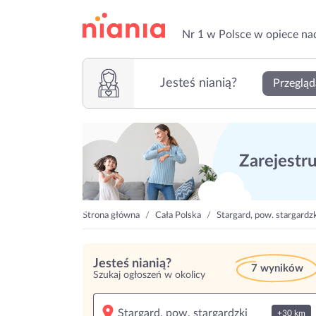
Nr 1 w Polsce w opiece na
Jesteś nianią?
Przegląd
Zarejestruj
Strona główna
Cała Polska
Stargard, pow. stargardz
Jesteś nianią?
7 wyników
Szukaj ogłoszeń w okolicy
+30 km