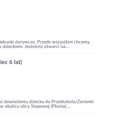
piekunki dorywczo. Przede wszystkim chcemy,
s dzieckiem. Jesteśmy otwarci na...
ec 6 lat)
az dowiezieniu dziecka do Przedszkola/Zerówki
 okolicy ulicy Stepowej (Płonia)....