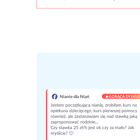
Nianie dla Niań
🔥
GORĄCA DYSKUS
Jestem początkującą nianią, zrobiłam kurs na
opiekuna dziecięcego, kurs pierwszej pomocy
również, ale zastanawiam się nad stawką jaką
zaproponować rodzinie...
Czy stawka 25 zł/h jest ok czy za mało? Jak
myślicie? 🙂