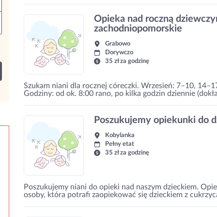
Opieka nad roczną dziewczyn
zachodniopomorskie
Grabowo
Dorywczo
35 zł za godzinę
Szukam niani dla rocznej córeczki. Wrzesień: 7–10, 14–1
Godziny: od ok. 8:00 rano, po kilka godzin dziennie (dok
Poszukujemy opiekunki do d
Kobylanka
Pełny etat
35 zł za godzinę
Poszukujemy niani do opieki nad naszym dzieckiem. Opi
osoby, która potrafi zaopiekować się dzieckiem z cukrzyca