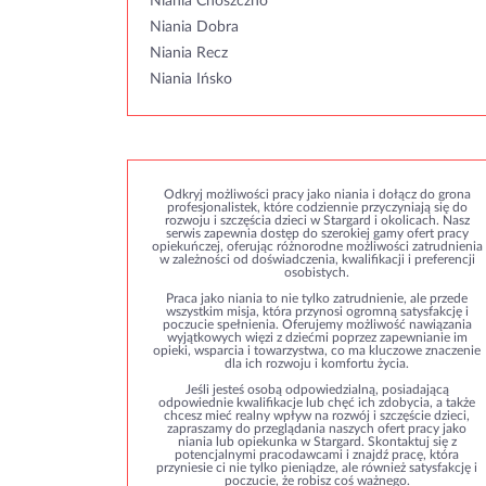
Niania Choszczno
Niania Dobra
Niania Recz
Niania Ińsko
Odkryj możliwości pracy jako niania i dołącz do grona
profesjonalistek, które codziennie przyczyniają się do
rozwoju i szczęścia dzieci w Stargard i okolicach. Nasz
serwis zapewnia dostęp do szerokiej gamy ofert pracy
opiekuńczej, oferując różnorodne możliwości zatrudnienia
w zależności od doświadczenia, kwalifikacji i preferencji
osobistych.
Praca jako niania to nie tylko zatrudnienie, ale przede
wszystkim misja, która przynosi ogromną satysfakcję i
poczucie spełnienia. Oferujemy możliwość nawiązania
wyjątkowych więzi z dziećmi poprzez zapewnianie im
opieki, wsparcia i towarzystwa, co ma kluczowe znaczenie
dla ich rozwoju i komfortu życia.
Jeśli jesteś osobą odpowiedzialną, posiadającą
odpowiednie kwalifikacje lub chęć ich zdobycia, a także
chcesz mieć realny wpływ na rozwój i szczęście dzieci,
zapraszamy do przeglądania naszych ofert pracy jako
niania lub opiekunka w Stargard. Skontaktuj się z
potencjalnymi pracodawcami i znajdź pracę, która
przyniesie ci nie tylko pieniądze, ale również satysfakcję i
poczucie, że robisz coś ważnego.