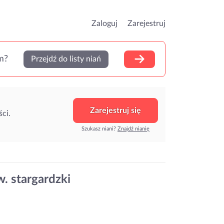
Zaloguj
Zarejestruj
m?
Przejdź do listy niań
Zarejestruj się
ci.
Szukasz niani?
Znajdź nianię
w. stargardzki