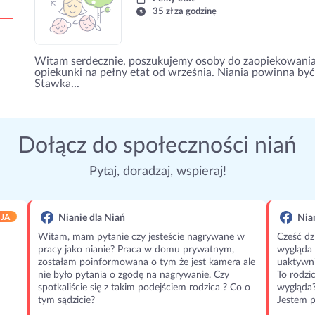
35 zł za godzinę
Witam serdecznie, poszukujemy osoby do zaopiekowania s
opiekunki na pełny etat od września. Niania powinna być
Stawka...
Dołącz do społeczności niań
Pytaj, doradzaj, wspieraj!
JA
Nianie dla Niań
Nian
Witam, mam pytanie czy jesteście nagrywane w
Cześć dz
pracy jako nianie? Praca w domu prywatnym,
wygląda 
zostałam poinformowana o tym że jest kamera ale
uaktywni
nie było pytania o zgodę na nagrywanie. Czy
To rodzi
spotkaliście się z takim podejściem rodzica ? Co o
wygląda
tym sądzicie?
Jestem p