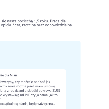
ię naszą pociechą 1,5 roku. Praca dla
 opiekuńcza, rzetelna oraz odpowiedzialna.
ie dla Niań
iewczyny, czy możecie napisać jak
rozliczenie roczne jeżeli mam umowę
oną z rodzicami a składki pokrywa ZUS?
ce wystawiają mi PIT czy ja sama, jak to
?
oczątkującą nianią, będę wdzięczna...