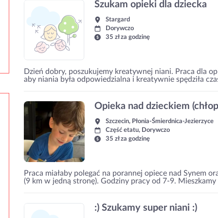
Szukam opieki dla dziecka
Stargard
Dorywczo
35 zł za godzinę
Dzień dobry, poszukujemy kreatywnej niani. Praca dla o
aby niania była odpowiedzialna i kreatywnie spędziła cza
Opieka nad dzieckiem (chłopi
Szczecin, Płonia-Śmierdnica-Jezierzyce
Część etatu, Dorywczo
35 zł za godzinę
Praca miałaby polegać na porannej opiece nad Synem or
(9 km w jedną stronę). Godziny pracy od 7-9. Mieszkamy w
:) Szukamy super niani :)