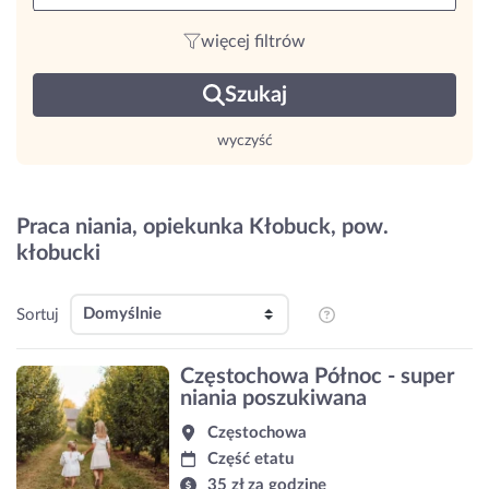
więcej filtrów
Szukaj
wyczyść
Praca niania, opiekunka Kłobuck, pow.
kłobucki
Sortuj
Częstochowa Północ - super
niania poszukiwana
Częstochowa
Część etatu
35 zł za godzinę