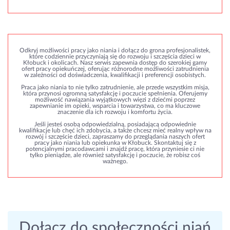
Odkryj możliwości pracy jako niania i dołącz do grona profesjonalistek,
które codziennie przyczyniają się do rozwoju i szczęścia dzieci w
Kłobuck i okolicach. Nasz serwis zapewnia dostęp do szerokiej gamy
ofert pracy opiekuńczej, oferując różnorodne możliwości zatrudnienia
w zależności od doświadczenia, kwalifikacji i preferencji osobistych.
Praca jako niania to nie tylko zatrudnienie, ale przede wszystkim misja,
która przynosi ogromną satysfakcję i poczucie spełnienia. Oferujemy
możliwość nawiązania wyjątkowych więzi z dziećmi poprzez
zapewnianie im opieki, wsparcia i towarzystwa, co ma kluczowe
znaczenie dla ich rozwoju i komfortu życia.
Jeśli jesteś osobą odpowiedzialną, posiadającą odpowiednie
kwalifikacje lub chęć ich zdobycia, a także chcesz mieć realny wpływ na
rozwój i szczęście dzieci, zapraszamy do przeglądania naszych ofert
pracy jako niania lub opiekunka w Kłobuck. Skontaktuj się z
potencjalnymi pracodawcami i znajdź pracę, która przyniesie ci nie
tylko pieniądze, ale również satysfakcję i poczucie, że robisz coś
ważnego.
Dołącz do społeczności niań