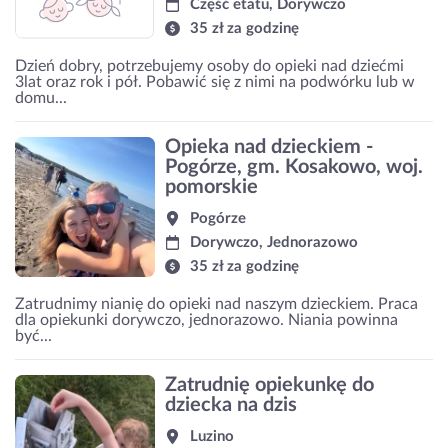
Część etatu, Dorywczo
35 zł za godzinę
Dzień dobry, potrzebujemy osoby do opieki nad dziećmi
3lat oraz rok i pół. Pobawić się z nimi na podwórku lub w
domu...
Opieka nad dzieckiem -
Pogórze, gm. Kosakowo, woj.
pomorskie
Pogórze
Dorywczo, Jednorazowo
35 zł za godzinę
Zatrudnimy nianię do opieki nad naszym dzieckiem. Praca
dla opiekunki dorywczo, jednorazowo. Niania powinna
być...
Zatrudnię opiekunkę do
dziecka na dzis
Luzino