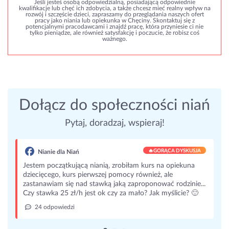
Jeśli jesteś osobą odpowiedzialną, posiadającą odpowiednie
kwalifikacje lub chęć ich zdobycia, a także chcesz mieć realny wpływ na
rozwój i szczęście dzieci, zapraszamy do przeglądania naszych ofert
pracy jako niania lub opiekunka w Chęciny. Skontaktuj się z
potencjalnymi pracodawcami i znajdź pracę, która przyniesie ci nie
tylko pieniądze, ale również satysfakcję i poczucie, że robisz coś
ważnego.
Dołącz do społeczności niań
Pytaj, doradzaj, wspieraj!
🔥
GORĄCA DYSKUSJA
Nianie dla Niań
Jestem początkującą nianią, zrobiłam kurs na opiekuna
dziecięcego, kurs pierwszej pomocy również, ale
zastanawiam się nad stawką jaką zaproponować rodzinie...
Czy stawka 25 zł/h jest ok czy za mało? Jak myślicie? 🙂
24 odpowiedzi