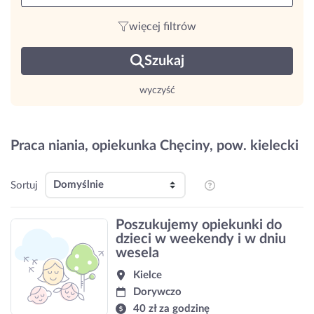
więcej filtrów
Szukaj
wyczyść
Praca niania, opiekunka Chęciny, pow. kielecki
Sortuj
Poszukujemy opiekunki do
dzieci w weekendy i w dniu
wesela
Kielce
Dorywczo
40 zł za godzinę