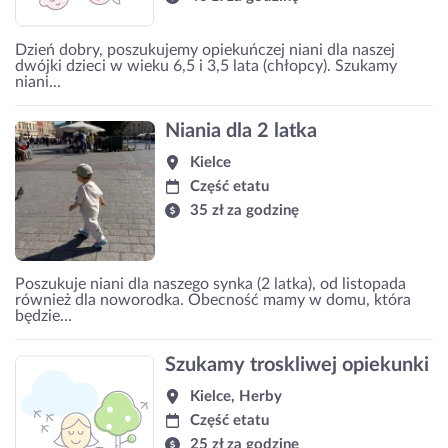
Dzień dobry, poszukujemy opiekuńczej niani dla naszej
dwójki dzieci w wieku 6,5 i 3,5 lata (chłopcy). Szukamy
niani...
Niania dla 2 latka
Kielce
Część etatu
35 zł za godzinę
Poszukuje niani dla naszego synka (2 latka), od listopada
również dla noworodka. Obecność mamy w domu, która
będzie...
Szukamy troskliwej opiekunki
Kielce, Herby
Część etatu
25 zł za godzinę