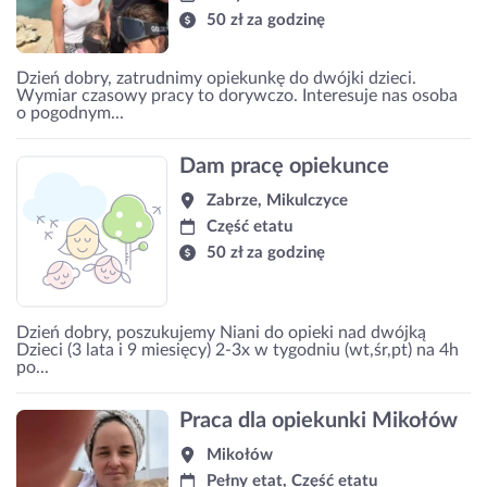
50 zł za godzinę
Dzień dobry, zatrudnimy opiekunkę do dwójki dzieci.
Wymiar czasowy pracy to dorywczo. Interesuje nas osoba
o pogodnym...
Dam pracę opiekunce
Zabrze, Mikulczyce
Część etatu
50 zł za godzinę
Dzień dobry, poszukujemy Niani do opieki nad dwójką
Dzieci (3 lata i 9 miesięcy) 2-3x w tygodniu (wt,śr,pt) na 4h
po...
Praca dla opiekunki Mikołów
Mikołów
Pełny etat, Część etatu