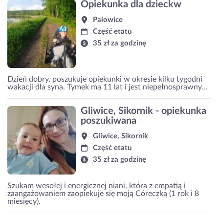
Opiekunka dla dzieckw
Palowice
Część etatu
35 zł za godzinę
Dzień dobry, poszukuje opiekunki w okresie kilku tygodni
wakacji dla syna. Tymek ma 11 lat i jest niepełnosprawny...
Gliwice, Sikornik - opiekunka
poszukiwana
Gliwice, Sikornik
Część etatu
35 zł za godzinę
Szukam wesołej i energicznej niani, która z empatią i
zaangażowaniem zaopiekuje się moją Córeczką (1 rok i 8
miesięcy).