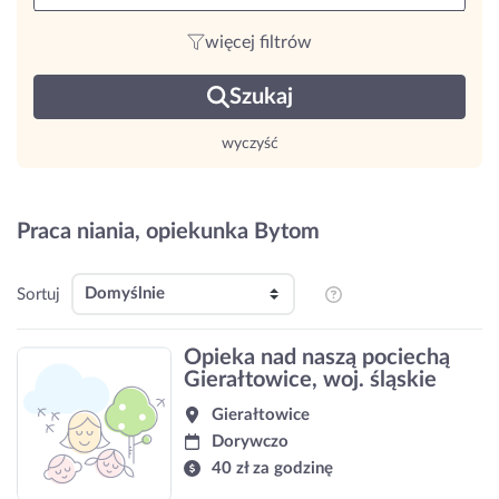
więcej filtrów
Szukaj
wyczyść
Praca niania, opiekunka Bytom
Sortuj
Opieka nad naszą pociechą
Gierałtowice, woj. śląskie
Gierałtowice
Dorywczo
40 zł za godzinę