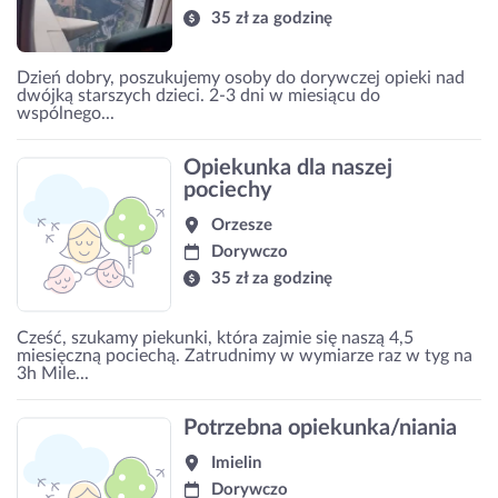
35 zł za godzinę
Dzień dobry, poszukujemy osoby do dorywczej opieki nad
dwójką starszych dzieci. 2-3 dni w miesiącu do
wspólnego...
Opiekunka dla naszej
pociechy
Orzesze
Dorywczo
35 zł za godzinę
Cześć, szukamy piekunki, która zajmie się naszą 4,5
miesięczną pociechą. Zatrudnimy w wymiarze raz w tyg na
3h Mile...
Potrzebna opiekunka/niania
Imielin
Dorywczo