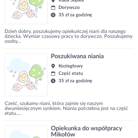
Ruda Śląska
Dorywczo
35 zł za godzinę
Dzień dobry, poszukujemy opiekuńczej niani dla naszego
dziecka. Wymiar czasowy pracy to dorywczo. Poszukujemy
osoby...
Poszukiwana niania
Koziegłowy
Część etatu
35 zł za godzinę
Cześć, szukamy niani, która zajmie się naszym
dwumiesięcznym synkiem. Niania potrzebna jest na część
etatu....
Opiekunka do współpracy
Mikołów