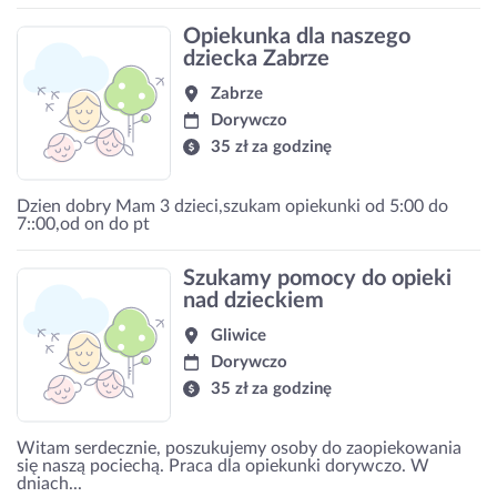
Opiekunka dla naszego
dziecka Zabrze
Zabrze
Dorywczo
35 zł za godzinę
Dzien dobry Mam 3 dzieci,szukam opiekunki od 5:00 do
7::00,od on do pt
Szukamy pomocy do opieki
nad dzieckiem
Gliwice
Dorywczo
35 zł za godzinę
Witam serdecznie, poszukujemy osoby do zaopiekowania
się naszą pociechą. Praca dla opiekunki dorywczo. W
dniach...