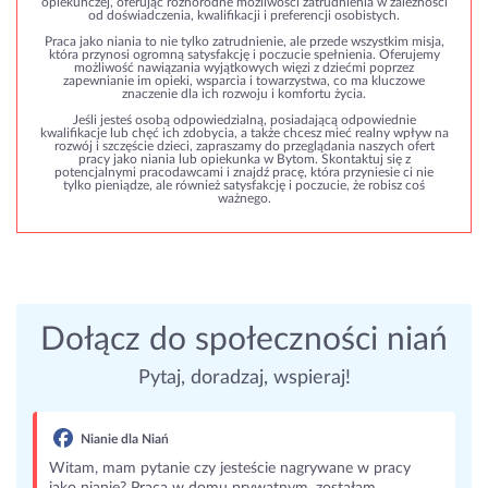
opiekuńczej, oferując różnorodne możliwości zatrudnienia w zależności
od doświadczenia, kwalifikacji i preferencji osobistych.
Praca jako niania to nie tylko zatrudnienie, ale przede wszystkim misja,
która przynosi ogromną satysfakcję i poczucie spełnienia. Oferujemy
możliwość nawiązania wyjątkowych więzi z dziećmi poprzez
zapewnianie im opieki, wsparcia i towarzystwa, co ma kluczowe
znaczenie dla ich rozwoju i komfortu życia.
Jeśli jesteś osobą odpowiedzialną, posiadającą odpowiednie
kwalifikacje lub chęć ich zdobycia, a także chcesz mieć realny wpływ na
rozwój i szczęście dzieci, zapraszamy do przeglądania naszych ofert
pracy jako niania lub opiekunka w Bytom. Skontaktuj się z
potencjalnymi pracodawcami i znajdź pracę, która przyniesie ci nie
tylko pieniądze, ale również satysfakcję i poczucie, że robisz coś
ważnego.
Dołącz do społeczności niań
Pytaj, doradzaj, wspieraj!
Nianie dla Niań
Witam, mam pytanie czy jesteście nagrywane w pracy