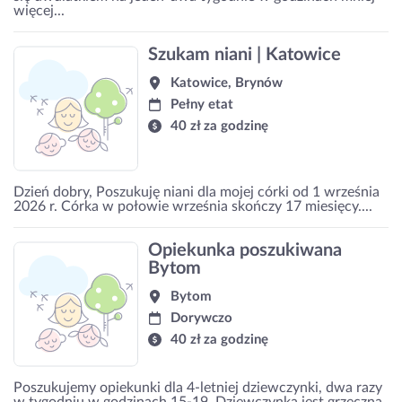
więcej...
Szukam niani | Katowice
Katowice, Brynów
Pełny etat
40 zł za godzinę
Dzień dobry, Poszukuję niani dla mojej córki od 1 września
2026 r. Córka w połowie września skończy 17 miesięcy....
Opiekunka poszukiwana
Bytom
Bytom
Dorywczo
40 zł za godzinę
Poszukujemy opiekunki dla 4-letniej dziewczynki, dwa razy
w tygodniu w godzinach 15-19. Dziewczynka jest grzeczna