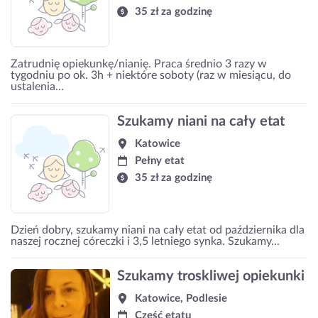
35 zł za godzinę
Zatrudnię opiekunkę/nianię. Praca średnio 3 razy w
tygodniu po ok. 3h + niektóre soboty (raz w miesiącu, do
ustalenia...
Szukamy niani na cały etat
Katowice
Pełny etat
35 zł za godzinę
Dzień dobry, szukamy niani na cały etat od października dla
naszej rocznej córeczki i 3,5 letniego synka. Szukamy...
Szukamy troskliwej opiekunki
Katowice, Podlesie
Część etatu