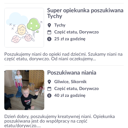
Super opiekunka poszukiwana
Tychy
Tychy
Część etatu, Dorywczo
25 zł za godzinę
Poszukujemy niani do opieki nad dziećmi. Szukamy niani na
część etatu, dorywczo. Od niani oczekujemy...
Poszukiwana niania
Gliwice, Sikornik
Część etatu, Dorywczo
40 zł za godzinę
Dzień dobry, poszukujemy kreatywnej niani. Opiekunka
poszukiwana jest do współpracy na część
etatu/dorywczo....