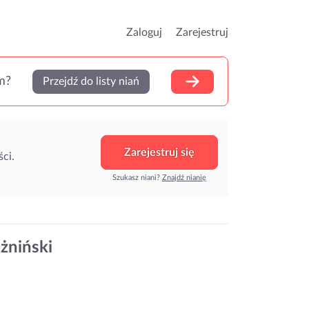
Zaloguj
Zarejestruj
m?
Przejdź do listy niań
Zarejestruj się
ci.
Szukasz niani?
Znajdź nianię
 żniński