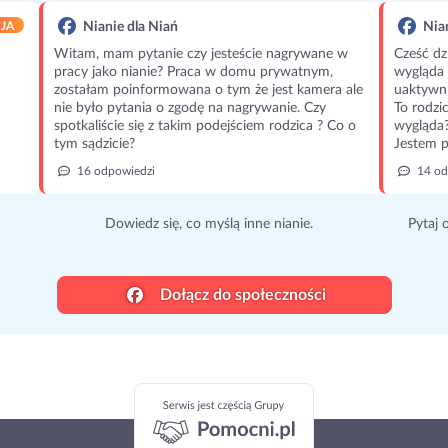
JA
Nianie dla Niań
Nian
Witam, mam pytanie czy jesteście nagrywane w
Cześć dz
pracy jako nianie? Praca w domu prywatnym,
wygląda 
zostałam poinformowana o tym że jest kamera ale
uaktywni
nie było pytania o zgodę na nagrywanie. Czy
To rodzi
spotkaliście się z takim podejściem rodzica ? Co o
wygląda
tym sądzicie?
Jestem p
16 odpowiedzi
14 od
Dowiedz się, co myślą inne nianie.
Pytaj 
Dołącz do społeczności