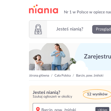
Nr 1 w Polsce w opiece na
Jesteś nianią?
Przegląd
Zarejestruj
Strona główna
Cała Polska
Barcin, pow. żniński
Jesteś nianią?
12 wyników
Szukaj ogłoszeń w okolicy
+30 km