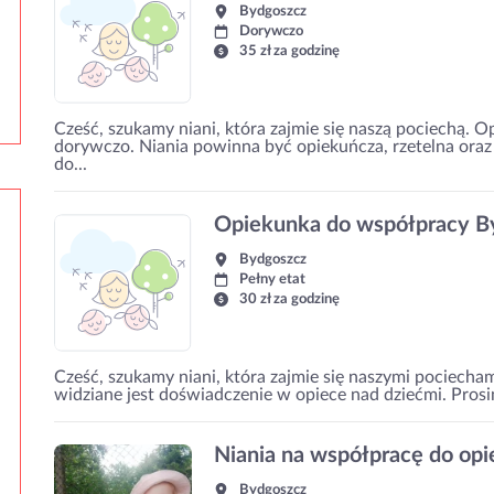
Bydgoszcz
Dorywczo
35 zł za godzinę
Cześć, szukamy niani, która zajmie się naszą pociechą. 
dorywczo. Niania powinna być opiekuńcza, rzetelna ora
do...
Opiekunka do współpracy B
Bydgoszcz
Pełny etat
30 zł za godzinę
Cześć, szukamy niani, która zajmie się naszymi pociecham
widziane jest doświadczenie w opiece nad dziećmi. Prosi
Niania na współpracę do opi
Bydgoszcz