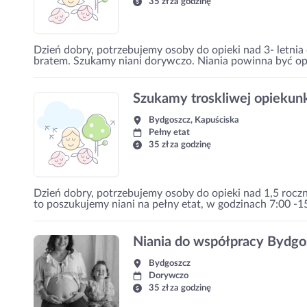
35 zł za godzinę
Dzień dobry, potrzebujemy osoby do opieki nad 3- letnia
bratem. Szukamy niani dorywczo. Niania powinna być opie
Szukamy troskliwej opiekun
Bydgoszcz, Kapuściska
Pełny etat
35 zł za godzinę
Dzień dobry, potrzebujemy osoby do opieki nad 1,5 rocz
to poszukujemy niani na pełny etat, w godzinach 7:00 -1
Niania do współpracy Bydgo
Bydgoszcz
Dorywczo
35 zł za godzinę