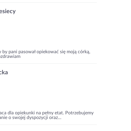
esiecy
y by pani pasował opiekować się moją córką,
Pozdrawiam
cka
raca dla opiekunki na pełny etat. Potrzebujemy
ie o swojej dyspozycji oraz...