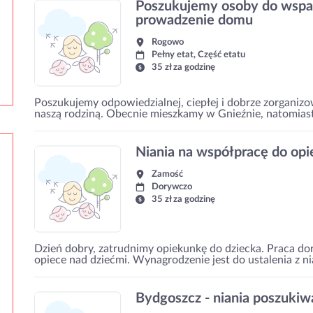
Poszukujemy osoby do wsparc
prowadzenie domu
Rogowo
Pełny etat, Część etatu
35 zł za godzinę
Poszukujemy odpowiedzialnej, ciepłej i dobrze zorgani
naszą rodziną. Obecnie mieszkamy w Gnieźnie, natomias
Niania na współpracę do opi
Zamość
Dorywczo
35 zł za godzinę
Dzień dobry, zatrudnimy opiekunkę do dziecka. Praca do
opiece nad dziećmi. Wynagrodzenie jest do ustalenia z ni
Bydgoszcz - niania poszukiw