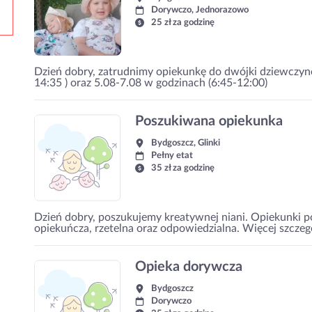
Dorywczo, Jednorazowo
25 zł za godzinę
Dzień dobry, zatrudnimy opiekunkę do dwójki dziewczynek
14:35 ) oraz 5.08-7.08 w godzinach (6:45-12:00)
Poszukiwana opiekunka
Bydgoszcz, Glinki
Pełny etat
35 zł za godzinę
Dzień dobry, poszukujemy kreatywnej niani. Opiekunki p
opiekuńcza, rzetelna oraz odpowiedzialna. Więcej szcze
Opieka dorywcza
Bydgoszcz
Dorywczo