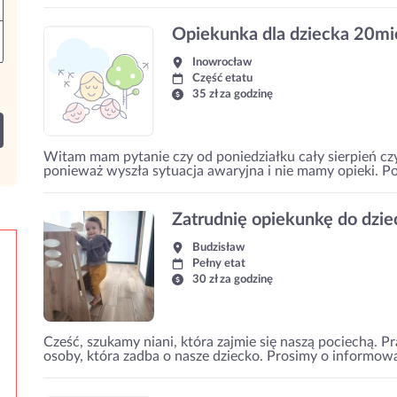
Opiekunka dla dziecka 20mi
Inowrocław
Część etatu
35 zł za godzinę
Witam mam pytanie czy od poniedziałku cały sierpień cz
ponieważ wyszła sytuacja awaryjna i nie mamy opieki. 
Zatrudnię opiekunkę do dzie
Budzisław
Pełny etat
30 zł za godzinę
Cześć, szukamy niani, która zajmie się naszą pociechą. P
osoby, która zadba o nasze dziecko. Prosimy o informowan