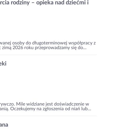
ia rodziny – opieka nad dziećmi i
zowanej osoby do długoterminowej współpracy z
t zimą 2026 roku przeprowadzamy się do...
eki
rywczo. Mile widziane jest doświadczenie w
anią. Oczekujemy na zgłoszenia od niań lub...
ana