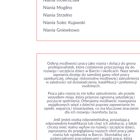
Niania Inowrocław
Niania Mogilno
Niania Strzelno
Niania Solec Kujawski
Niania Gniewkowo
Odkryj możliwości pracy jako niania i dołącz do grona
profesjonalistek, które codziennie przyczyniają się do
rozwoju i szczęścia dzieci w Barcin i okolicach. Nasz serwis
zapewnia dostęp do szerokiej gamy ofert pracy
opiekuńczej, oferując różnorodne możliwości zatrudnienia
w zależności od doświadczenia, kwalifikacji i preferencji
osobistych.
Praca jako niania to nie tylko zatrudnienie, ale przede
wszystkim misja, która przynosi ogromną satysfakcję i
poczucie spełnienia. Oferujemy możliwość nawiązania
wyjątkowych więzi z dziećmi poprzez zapewnianie im
opieki, wsparcia i towarzystwa, co ma kluczowe znaczenie
dla ich rozwoju i komfortu życia.
Jeśli jesteś osobą odpowiedzialną, posiadającą
odpowiednie kwalifikacje lub chęć ich zdobycia, a także
chcesz mieć realny wpływ na rozwój i szczęście dzieci,
zapraszamy do przeglądania naszych ofert pracy jako
niania lub opiekunka w Barcin. Skontaktuj się z
potencjalnymi pracodawcami i znajdź pracę, która