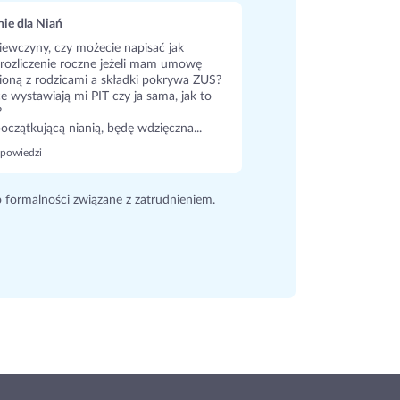
ie dla Niań
iewczyny, czy możecie napisać jak
rozliczenie roczne jeżeli mam umowę
oną z rodzicami a składki pokrywa ZUS?
ce wystawiają mi PIT czy ja sama, jak to
?
oczątkującą nianią, będę wdzięczna...
powiedzi
o formalności związane z zatrudnieniem.