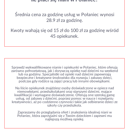
Ile płaci się niani w Połaniec?
Średnia cena za godzinę usług w Połaniec wynosi
28.9 zł za godzinę.
Kwoty wahają się od 15 zł do 100 zł za godzinę wśród
45 opiekunek.
Sprawdź wykwalifikowane nianie i opiekunki w Połaniec, które oferują
zarówno pełnoetatową, jak i dorywczą opiekę nad dziećmi na weekend
lub na godziny. Specjalistki od opieki nad dziećmi zapewniają
bezpieczne i kreatywne środowisko dla rozwoju i zabawy dzieci,
podczas gdy rodzice są zajęci pracą lub innymi obowiązkami.
Na liście opiekunek znajdziesz osoby doświadczone w opiece nad
niemowlętami, przedszkolakami oraz starszymi dziećmi, mające
kwalifikacje i wymagane doświadczenie. Oferują one szeroką gamę
usług, od zabawy z dziećmi, poprzez pomoc w nauce i rozwijaniu
kreatywności, aż po codzienne czynności takie jak odbieranie dzieci ze
szkoły czy przedszkola.
Zapraszamy do przeglądania ofert i znalezienia idealnej niani w
Połaniec, która zaprzyjaźni się z Twoim dzieckiem i zapewni mu
najlepszą możliwą opiekę.