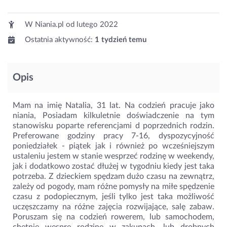
W Niania.pl od
lutego 2022
Ostatnia aktywność:
1 tydzień temu
Opis
Mam na imię Natalia, 31 lat. Na codzień pracuje jako
niania, Posiadam kilkuletnie doświadczenie na tym
stanowisku poparte referencjami d poprzednich rodzin.
Preferowane godziny pracy 7-16, dyspozycyjność
poniedziałek - piątek jak i również po wcześniejszym
ustaleniu jestem w stanie wesprzeć rodzinę w weekendy,
jak i dodatkowo zostać dłużej w tygodniu kiedy jest taka
potrzeba. Z dzieckiem spędzam dużo czasu na zewnątrz,
zależy od pogody, mam różne pomysły na miłe spędzenie
czasu z podopiecznym, jeśli tylko jest taka możliwość
uczęszczamy na różne zajęcia rozwijające, salę zabaw.
Poruszam się na codzień rowerem, lub samochodem,
chętnie wesprę rodzinę w zakupach, lub drobnych