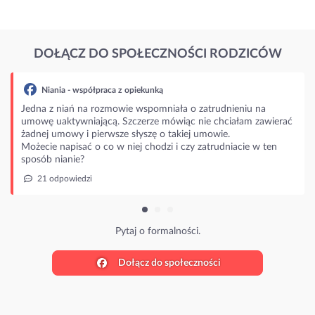
DOŁĄCZ DO SPOŁECZNOŚCI RODZICÓW
aca z opiekunką
zmowie wspomniała o zatrudnieniu na
ą. Szczerze mówiąc nie chciałam zawierać
rwsze słyszę o takiej umowie.
o w niej chodzi i czy zatrudniacie w ten
Pytaj o formalności.
Dołącz do społeczności