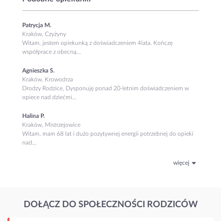
Patrycja M.
Kraków, Czyżyny
Witam, jestem opiekunką z doświadczeniem 4lata. Kończę
współprace z obecną...
Agnieszka S.
Kraków, Krowodrza
Drodzy Rodzice, Dysponuję ponad 20-letnim doświadczeniem w
opiece nad dziećmi...
Halina P.
Kraków, Mistrzejowice
Witam, mam 68 lat i dużo pozytywnej energii potrzebnej do opieki
nad...
więcej
DOŁĄCZ DO SPOŁECZNOŚCI RODZICÓW