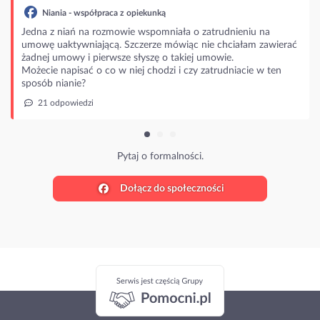
łpraca z opiekunką
 rozmowie wspomniała o zatrudnieniu na
jącą. Szczerze mówiąc nie chciałam zawierać
ierwsze słyszę o takiej umowie.
o co w niej chodzi i czy zatrudniacie w ten
Pytaj o formalności.
Dołącz do społeczności