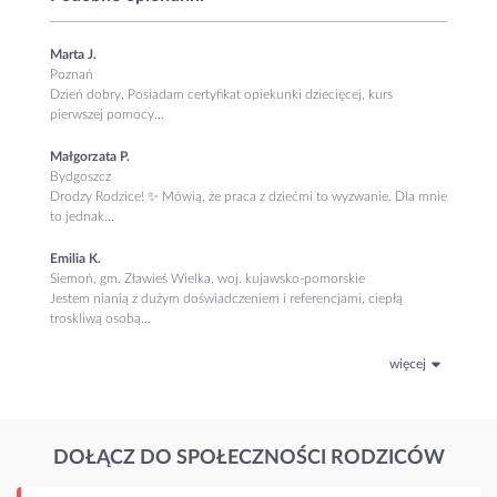
Marta J.
Poznań
Dzień dobry, Posiadam certyfikat opiekunki dziecięcej, kurs
pierwszej pomocy...
Małgorzata P.
Bydgoszcz
Drodzy Rodzice! ✨ Mówią, że praca z dziećmi to wyzwanie. Dla mnie
to jednak...
Emilia K.
Siemoń, gm. Zławieś Wielka, woj. kujawsko-pomorskie
Jestem nianią z dużym doświadczeniem i referencjami, ciepłą
troskliwą osobą...
więcej
DOŁĄCZ DO SPOŁECZNOŚCI RODZICÓW