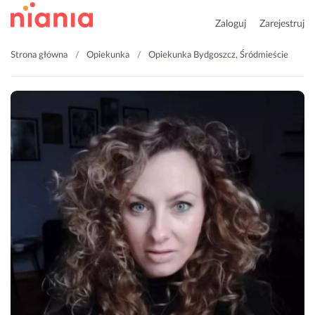
Zaloguj
Zarejestruj
Strona główna
Opiekunka
Opiekunka Bydgoszcz, Śródmieście