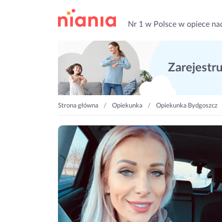
Nr 1 w Polsce w opiece na
Zarejestruj
Strona główna
Opiekunka
Opiekunka Bydgoszcz