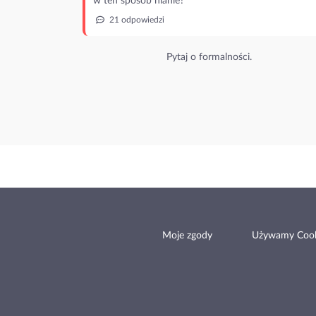
w ten sposób nianie?
21 odpowiedzi
Pytaj o formalności.
Moje zgody
Używamy Cook