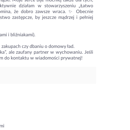
ki. Moje serce bije mocniej także dla tych,
 aktywnie działam w stowarzyszeniu „Łatwo
pomina, że dobro zawsze wraca. ✨ Obecnie
lstwo zastępcze, by jeszcze mądrzej i pełniej
i i bliźniakami).
 zakupach czy dbaniu o domowy ład.
nka”, ale zaufany partner w wychowaniu. Jeśli
zam do kontaktu w wiadomości prywatnej!
mi