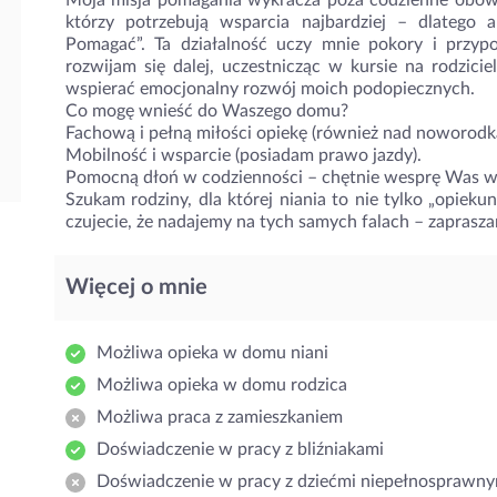
Moja misja pomagania wykracza poza codzienne obowiąz
którzy potrzebują wsparcia najbardziej – dlatego
Pomagać”. Ta działalność uczy mnie pokory i przy
rozwijam się dalej, uczestnicząc w kursie na rodzicie
wspierać emocjonalny rozwój moich podopiecznych.
Co mogę wnieść do Waszego domu?
Fachową i pełną miłości opiekę (również nad noworodkam
Mobilność i wsparcie (posiadam prawo jazdy).
Pomocną dłoń w codzienności – chętnie wesprę Was w
Szukam rodziny, dla której niania to nie tylko „opieku
czujecie, że nadajemy na tych samych falach – zapras
Więcej o mnie
Możliwa opieka w domu niani
Możliwa opieka w domu rodzica
Możliwa praca z zamieszkaniem
Doświadczenie w pracy z bliźniakami
Doświadczenie w pracy z dziećmi niepełnosprawny