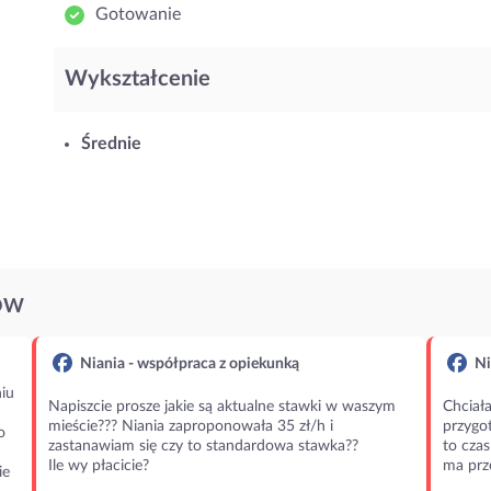
Gotowanie
Wykształcenie
Średnie
ÓW
Niania - współpraca z opiekunką
Ni
iu
Napiszcie prosze jakie są aktualne stawki w waszym
Chciała
mieście??? Niania zaproponowała 35 zł/h i
przygot
o
zastanawiam się czy to standardowa stawka??
to czas
Ile wy płacicie?
ma prz
ie