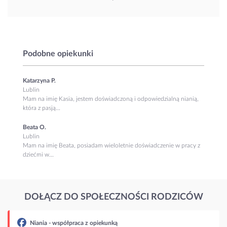
Podobne opiekunki
Katarzyna P.
Lublin
Mam na imię Kasia, jestem doświadczoną i odpowiedzialną nianią,
która z pasją...
Beata O.
Lublin
Mam na imię Beata, posiadam wieloletnie doświadczenie w pracy z
dziećmi w...
DOŁĄCZ DO SPOŁECZNOŚCI RODZICÓW
Niania - współpraca z opiekunką