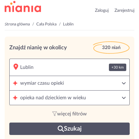
Zaloguj
Zarejestruj
Strona główna
Cała Polska
Lublin
Znajdź nianię w okolicy
320 niań
+30 km
wymiar czasu opieki
opieka nad dzieckiem w wieku
więcej filtrów
Szukaj