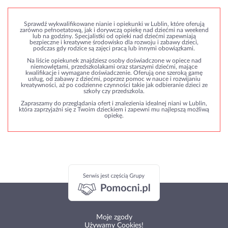
Sprawdź wykwalifikowane nianie i opiekunki w Lublin, które oferują
zarówno pełnoetatową, jak i dorywczą opiekę nad dziećmi na weekend
lub na godziny. Specjalistki od opieki nad dziećmi zapewniają
bezpieczne i kreatywne środowisko dla rozwoju i zabawy dzieci,
podczas gdy rodzice są zajęci pracą lub innymi obowiązkami.
Na liście opiekunek znajdziesz osoby doświadczone w opiece nad
niemowlętami, przedszkolakami oraz starszymi dziećmi, mające
kwalifikacje i wymagane doświadczenie. Oferują one szeroką gamę
usług, od zabawy z dziećmi, poprzez pomoc w nauce i rozwijaniu
kreatywności, aż po codzienne czynności takie jak odbieranie dzieci ze
szkoły czy przedszkola.
Zapraszamy do przeglądania ofert i znalezienia idealnej niani w Lublin,
która zaprzyjaźni się z Twoim dzieckiem i zapewni mu najlepszą możliwą
opiekę.
Moje zgody
Używamy Cookies!