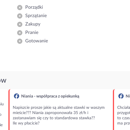
Porządki
Sprzątanie
Zakupy
Pranie
Gotowanie
ÓW
Niania - współpraca z opiekunką
Ni
iu
Napiszcie prosze jakie są aktualne stawki w waszym
Chciała
mieście??? Niania zaproponowała 35 zł/h i
przygot
o
zastanawiam się czy to standardowa stawka??
to czas
Ile wy płacicie?
ma prz
ie