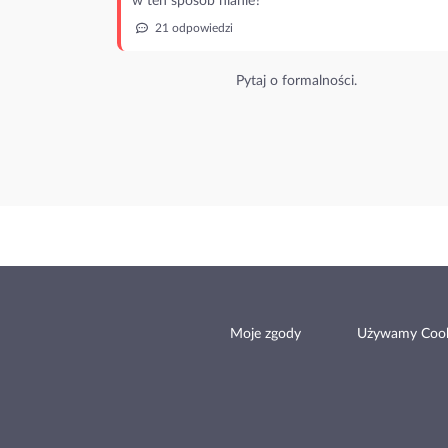
w ten sposób nianie?
21 odpowiedzi
Pytaj o formalności.
Moje zgody
Używamy Cook