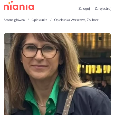
Zaloguj
Zarejestruj
Strona główna
Opiekunka
Opiekunka Warszawa, Żoliborz