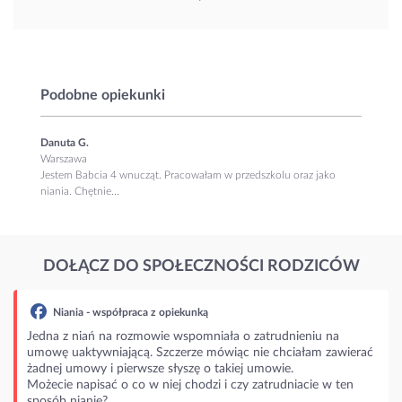
Podobne opiekunki
Danuta G.
Warszawa
Jestem Babcia 4 wnucząt. Pracowałam w przedszkolu oraz jako
niania. Chętnie...
DOŁĄCZ DO SPOŁECZNOŚCI RODZICÓW
spółpraca z opiekunką
 na rozmowie wspomniała o zatrudnieniu na
niającą. Szczerze mówiąc nie chciałam zawierać
i pierwsze słyszę o takiej umowie.
ać o co w niej chodzi i czy zatrudniacie w ten
?