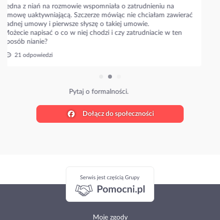
Napiszcie prosze jakie są aktualne stawki w waszym mieście???
Niania zaproponowała 35 zł/h i zastanawiam się czy to
standardowa stawka??
Ile wy płacicie?
27 odpowiedzi
Poznaj stawki w Twojej okolicy.
Dołącz do społeczności
Moje zgody
Używamy Cookies!