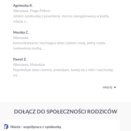
Agnieszka K.
Warszawa, Praga-Północ
Jestem opiekunką z powołania, mocno zaangażowaną w każdą
relację z...
Monika C.
Warszawa
komunikatywna i kochająca dzieci jestem czułą, pełną ciepła
nastawioną osobą,...
Paweł Z.
Warszawa, Mokotów
Najmłodsze dzieci karmię, przewijam, bawię się z nimi i wychodzę
na...
więcej
DOŁĄCZ DO SPOŁECZNOŚCI RODZICÓW
Niania - współpraca z opiekunką