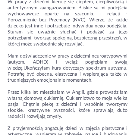
W pracy z dziećmi kieruję się ciepłem, cierpliwością i
autentycznym zaangażowaniem. Bliskie są mi podejścia
wychowawcze oparte na szacunku i relacji -
Porozumienie bez Przemocy (NVC). Wierzę, że każde
dziecko jest inne i potrzebuje indywidualnego podejścia.
Staram się uważnie słuchać i podążać za jego
potrzebami, tworząc spokojną, bezpieczną przestrzeń, w
której może swobodnie się rozwijać.
Mam doświadczenie w pracy z dziećmi neuroatypowymi
(autyzm, ADHD) i wciąż pogłębiam swoją
wiedzę.Ukończyłam kurs dotyczący spektrum autyzmu.
Potrafię być obecna, elastyczna i wspierająca także w
trudniejszych emocjonalnie momentach.
Przez kilka lat mieszkałam w Anglii, gdzie prowadziłam
własną domową cukiernię. Cukiernictwo to moja wielka
pasja. Chętnie piekę z dziećmi i wspólnie tworzymy
słodkie, kreatywne pyszności, które sprawiają dużo
radości i rozwijają zmysły.
Z przyjemnością angażuję dzieci w zajęcia plastyczne i
artystyczne, wspieram w zabawie, nauce i budowaniu