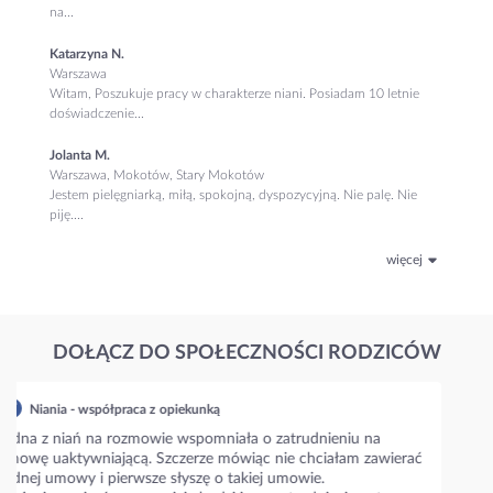
na...
Katarzyna N.
Warszawa
Witam, Poszukuje pracy w charakterze niani. Posiadam 10 letnie
doświadczenie...
Jolanta M.
Warszawa, Mokotów, Stary Mokotów
Jestem pielęgniarką, miłą, spokojną, dyspozycyjną. Nie palę. Nie
piję....
więcej
DOŁĄCZ DO SPOŁECZNOŚCI RODZICÓW
Niania - współpraca z opiekunką
Napiszcie prosze jakie są aktualne stawki w waszym mieście???
Niania zaproponowała 35 zł/h i zastanawiam się czy to
standardowa stawka??