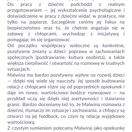
Do pracy z dziećmi podchodzi z realnym
przygotowaniem — jej wykształcenie psychologiczne i
doświadczenie w pracy z dziećmi widać w praktyce, nie
tylko na papierze. Szczególnie cenimy jej fokus na
bezpieczeństwo oraz to, że chętnie angażuje się w
zabawę z chłopcami, wychodząc z inicjatywą i
pomagając im się organizować.
Od początku współpracy widoczne są konkretne,
pozytywne zmiany u dzieci: poprawa w zachowaniach
społecznych (pozdrawianie, kultura osobista), a także
większa cierpliwość i otwartość na rozmowę w trudnych
sytuacjach.
Malwina ma bardzo pozytywny wpływ na rozwój dzieci
— dzięki niej wiele się nauczyły. Jej sposób budowania
relacji z chłopcami różni się od poprzednich opiekunek i
daje im nowe, wartościowe bodźce rozwojowe — na
przykład uczą się dzięki niej asertywności i stawiania
granic. Bardzo doceniamy też to, że Malwina rozmawia z
dziećmi, tłumaczy im sytuacje i zachowania, a chłopcy są
otwarci na jej feedback, co czyni tę relację wyjątkowo
wartościową.
Z czystym sumieniem polecamy Malwinę jako opiekunkę