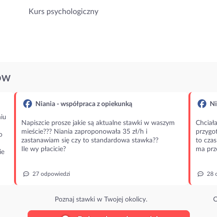
Kurs psychologiczny
ÓW
Niania - współpraca z opiekunką
Ni
iu
Napiszcie prosze jakie są aktualne stawki w waszym
Chciała
mieście??? Niania zaproponowała 35 zł/h i
przygot
o
zastanawiam się czy to standardowa stawka??
to czas
Ile wy płacicie?
ma prz
ie
27 odpowiedzi
28 
Poznaj stawki w Twojej okolicy.
O