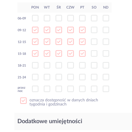
PON
WT
ŚR
CZW
PT
SO
ND
06-09
09-12
12-15
15-18
18-21
21-24
przez
noc
oznacza dostępność w danych dniach
tygodnia i godzinach
Dodatkowe umiejętności