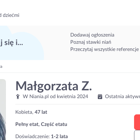
d dziećmi
Dodawaj ogłoszenia
 się i...
Poznaj stawki niań
Przeczytaj wszystkie referencje
wa
Małgorzata Z.
W Niania.pl od
kwietnia 2024
Ostatnia aktyw
Kobieta,
47 lat
Pełny etat, Część etatu
Doświadczenie:
1-2 lata