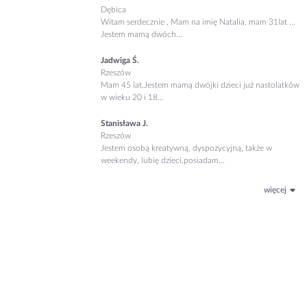
Dębica
Witam serdecznie , Mam na imię Natalia, mam 31lat ...
Jestem mamą dwóch...
Jadwiga Ś.
Rzeszów
Mam 45 lat.Jestem mamą dwójki dzieci już nastolatków
w wieku 20 i 18...
Stanisława J.
Rzeszów
Jestem osobą kreatywną, dyspozycyjną, także w
weekendy, lubię dzieci,posiadam...
więcej