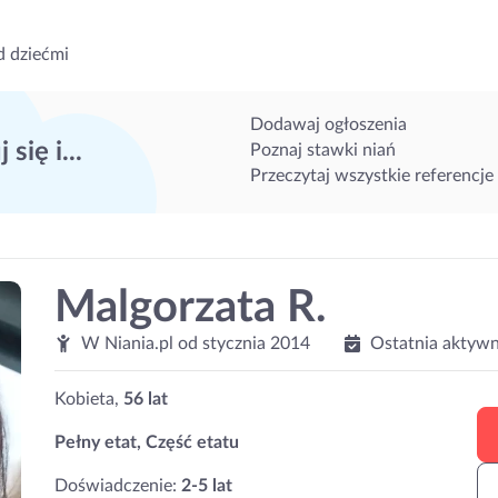
d dziećmi
Dodawaj ogłoszenia
 się i...
Poznaj stawki niań
Przeczytaj wszystkie referencje
Malgorzata R.
W Niania.pl od
stycznia 2014
Ostatnia aktywn
Kobieta,
56 lat
Pełny etat, Część etatu
Doświadczenie:
2-5 lat