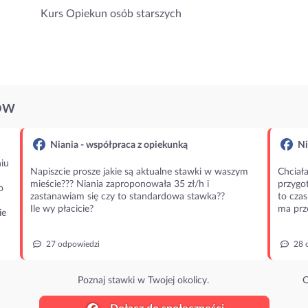
Kurs Opiekun osób starszych
ÓW
Niania - współpraca z opiekunką
Ni
iu
Napiszcie prosze jakie są aktualne stawki w waszym
Chciała
mieście??? Niania zaproponowała 35 zł/h i
przygot
o
zastanawiam się czy to standardowa stawka??
to czas
Ile wy płacicie?
ma prz
ie
27 odpowiedzi
28 
Poznaj stawki w Twojej okolicy.
O