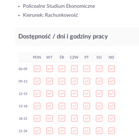
Policealne Studium Ekonomiczne
Kierunek: Rachunkowość
Dostępność / dni i godziny pracy
PON
WT
ŚR
CZW
PT
SO
ND
06-09
09-12
12-15
15-18
18-21
21-24