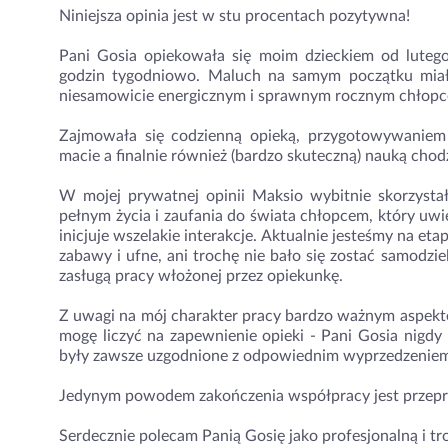
Niniejsza opinia jest w stu procentach pozytywna!
Pani Gosia opiekowała się moim dzieckiem od lute
godzin tygodniowo. Maluch na samym początku miał 
niesamowicie energicznym i sprawnym rocznym chłop
Zajmowała się codzienną opieką, przygotowywaniem 
macie a finalnie również (bardzo skuteczną) nauką chod
W mojej prywatnej opinii Maksio wybitnie skorzysta
pełnym życia i zaufania do świata chłopcem, który uwi
inicjuje wszelakie interakcje. Aktualnie jesteśmy na eta
zabawy i ufne, ani trochę nie bało się zostać samodzi
zasługą pracy włożonej przez opiekunkę.
Z uwagi na mój charakter pracy bardzo ważnym aspekt
mogę liczyć na zapewnienie opieki - Pani Gosia nigdy
były zawsze uzgodnione z odpowiednim wyprzedzeniem
Jedynym powodem zakończenia współpracy jest przepr
Serdecznie polecam Panią Gosię jako profesjonalną i tr