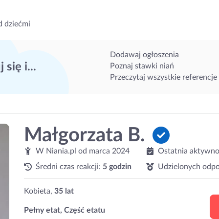
d dziećmi
Dodawaj ogłoszenia
 się i...
Poznaj stawki niań
Przeczytaj wszystkie referencje
Małgorzata B.
W Niania.pl od
marca 2024
Ostatnia aktywno
Średni czas reakcji:
5 godzin
Udzielonych odpo
Kobieta,
35 lat
Pełny etat, Część etatu