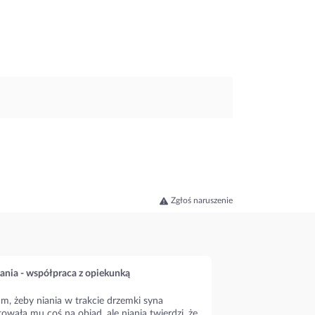
Zgłoś naruszenie
ania - współpraca z opiekunką
m, żeby niania w trakcie drzemki syna
owała mu coś na obiad, ale niania twierdzi, że