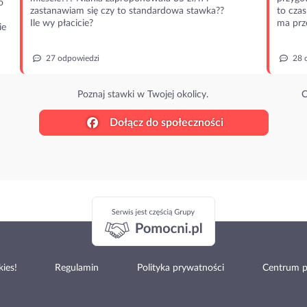
o
zastanawiam się czy to standardowa stawka??
to czas
Ile wy płacicie?
ma prz
ie
27 odpowiedzi
28 
Poznaj stawki w Twojej okolicy.
O
Dołącz do społeczności
ies!
Regulamin
Polityka prywatności
Centrum 