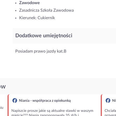
Zawodowe
Zasadnicza Szkoła Zawodowa
Kierunek: Cukiernik
Dodatkowe umiejętności
Posiadam prawo jazdy kat.B
ÓW
Niania - współpraca z opiekunką
Ni
iu
Napiszcie prosze jakie są aktualne stawki w waszym
Chciała
mieście??? Niania zaproponowała 35 zł/h i
przygot