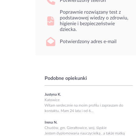
Potwierdzony telefon
Poprawnie rozwiązany test z
podstawowej wiedzy o zdrowiu,
higienie i bezpieczeństwie
dziecka.
Potwierdzony adres e-mail
Podobne opiekunki
Justyna K.
Katowice
Witam serdecznie na moim profilu i zapraszam do
kontaktu. Mam 24 lata i od 6...
Irena N.
Chudów, gm. Gierałtowice, woj. śląskie
Jestem dyplomowana nauczycielką , a także matką