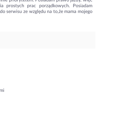
mnie priorytetem. Posiadam prawo jazdy, więc
ia prostych prac porządkowych. Posiadam
c do serwisu ze względu na to,że mama mojego
mi