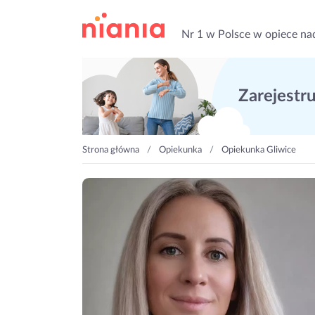
Nr 1 w Polsce w opiece na
Zarejestruj
Strona główna
Opiekunka
Opiekunka Gliwice