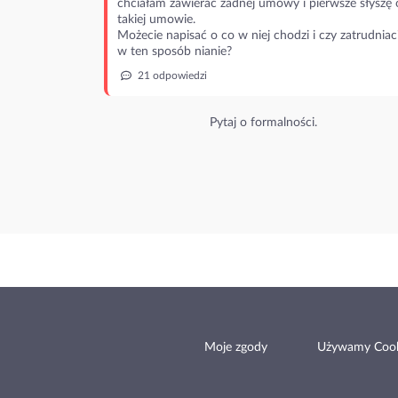
chciałam zawierać żadnej umowy i pierwsze słyszę 
takiej umowie.
Możecie napisać o co w niej chodzi i czy zatrudniac
w ten sposób nianie?
21 odpowiedzi
Pytaj o formalności.
Moje zgody
Używamy Cook