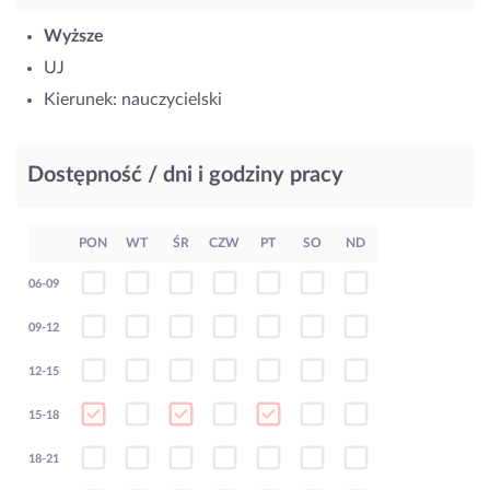
Wyższe
UJ
Kierunek: nauczycielski
Dostępność / dni i godziny pracy
PON
WT
ŚR
CZW
PT
SO
ND
06-09
09-12
12-15
15-18
18-21