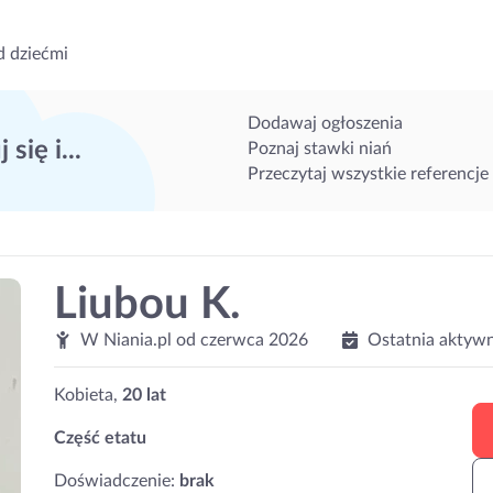
d dziećmi
Dodawaj ogłoszenia
 się i...
Poznaj stawki niań
Przeczytaj wszystkie referencje
Liubou K.
W Niania.pl od
czerwca 2026
Ostatnia aktyw
Kobieta,
20 lat
Część etatu
Doświadczenie:
brak