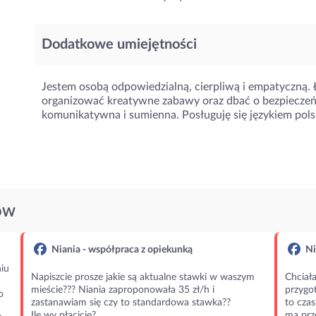
Dodatkowe umiejętności
Jestem osobą odpowiedzialną, cierpliwą i empatyczną. 
organizować kreatywne zabawy oraz dbać o bezpieczeńs
komunikatywna i sumienna. Posługuję się językiem polsk
ÓW
Niania - współpraca z opiekunką
Ni
iu
Napiszcie prosze jakie są aktualne stawki w waszym
Chciała
mieście??? Niania zaproponowała 35 zł/h i
przygot
o
zastanawiam się czy to standardowa stawka??
to czas
Ile wy płacicie?
ma prz