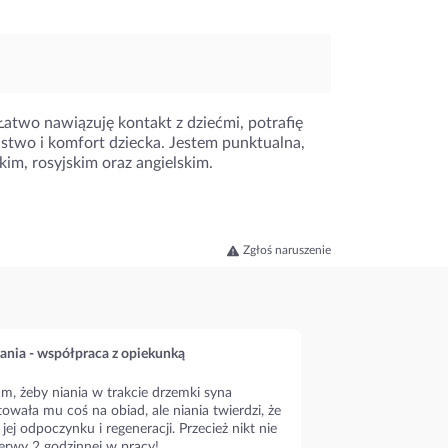
Łatwo nawiązuję kontakt z dziećmi, potrafię
two i komfort dziecka. Jestem punktualna,
im, rosyjskim oraz angielskim.
Zgłoś naruszenie
ania - współpraca z opiekunką
m, żeby niania w trakcie drzemki syna
owała mu coś na obiad, ale niania twierdzi, że
 jej odpoczynku i regeneracji. Przecież nikt nie
erwy 2 godzinnej w pracy!