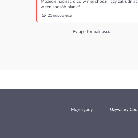
Możecie napisać o co w niej chodzi i czy zatrudniac
w ten sposób nianie?
21 odpowiedzi
Pytaj o formalności.
Moje zgody
Używamy Cook