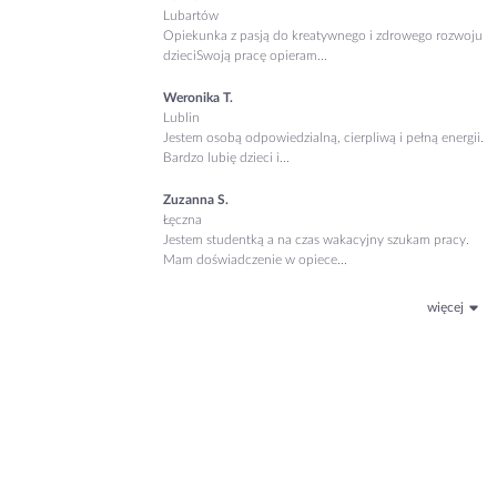
Lubartów
Opiekunka z pasją do kreatywnego i zdrowego rozwoju
dzieciSwoją pracę opieram...
Weronika T.
Lublin
Jestem osobą odpowiedzialną, cierpliwą i pełną energii.
Bardzo lubię dzieci i...
Zuzanna S.
Łęczna
Jestem studentką a na czas wakacyjny szukam pracy.
Mam doświadczenie w opiece...
więcej