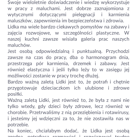
Swoje wieloletnie doświadczenie i wiedzę wykorzystuje
w pracy z maluchami. Jest dobrze zaznajomiona z
wytycznymi dotyczącymi pielęgnacji i karmienia
maluszków, zapewnienia im bezpieczeństwa i zdrowia.
Lidka ma wiele bardzo ciekawych pomysłów na zabawy i
zajęcia rozwojowe, w szczególności plastyczne. W
naszej kuchni zawsze wisiała galeria prac naszych
maluchów.
Jest osobą odpowiedzialną i punktualną. Przychodzi
zawsze na czas do pracy, dba o harmonogram dnia,
przestrzega pór karmienia, drzemek i zabawy. Jest
również elastyczna i jeśli tylko leży to w zasięgu jej
możliwości zostanie w pracy trochę dłużej.
Bardzo ważną zaletą Lidki jest to, że potrafi i chętnie
przygotowuje dzieciaczkom ich ulubione i zdrowe
posiłki.
Ważną zaletą Lidki, jest również to, że była z nami nie
tylko wtedy, gdy dzieci były zdrowe, lecz również w
chorobie. Przetrwaliśmy z nią przeziębienia i rotawirusy,
i jesteśmy jej wdzięczni za to, że nie zostawiła nas w
potrzebie.
Na koniec, chciałabym dodać, że Lidka jest osobą