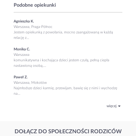
Podobne opiekunki
Agnieszka K.
Warszawa, Praga-Północ
Jestem opiekunką z powołania, mocno zaangażowaną w każdą
relację z...
Monika C.
Warszawa
komunikatywna i kochająca dzieci jestem czułą, pełną ciepła
nastawioną osobą,...
Paweł Z.
Warszawa, Mokotów
Najmłodsze dzieci karmię, przewijam, bawię się z nimi i wychodzę
na...
więcej
DOŁĄCZ DO SPOŁECZNOŚCI RODZICÓW