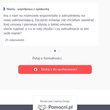
Niania - współpraca z opiekunką
Napiszcie prosze jakie są aktualne stawki w waszym mieście???
Niania zaproponowała 35 zł/h i zastanawiam się czy to
standardowa stawka??
Ile wy płacicie?
27 odpowiedzi
Poznaj stawki w Twojej okolicy.
Dołącz do społeczności