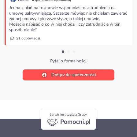
 wspomniała o zatrudnieniu na
czerze mówiąc nie chciałam zawierać
łyszę o takiej umowie.
ej chodzi i czy zatrudniacie w ten
j o formalności.
Dołącz do społeczności