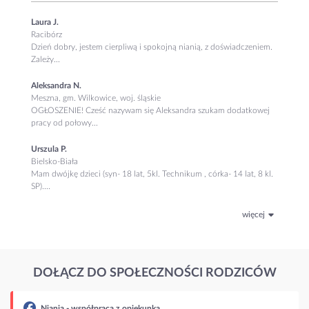
Laura J.
Racibórz
Dzień dobry, jestem cierpliwą i spokojną nianią, z doświadczeniem.
Zależy...
Aleksandra N.
Meszna, gm. Wilkowice, woj. śląskie
OGŁOSZENIE! Cześć nazywam się Aleksandra szukam dodatkowej
pracy od połowy...
Urszula P.
Bielsko-Biała
Mam dwójkę dzieci (syn- 18 lat, 5kl. Technikum , córka- 14 lat, 8 kl.
SP)....
więcej
DOŁĄCZ DO SPOŁECZNOŚCI RODZICÓW
piekunką