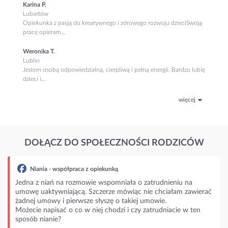
Karina P.
Lubartów
Opiekunka z pasją do kreatywnego i zdrowego rozwoju dzieciSwoją
pracę opieram...
Weronika T.
Lublin
Jestem osobą odpowiedzialną, cierpliwą i pełną energii. Bardzo lubię
dzieci i...
więcej
DOŁĄCZ DO SPOŁECZNOŚCI RODZICÓW
ania - współpraca z opiekunką
 z niań na rozmowie wspomniała o zatrudnieniu na
 uaktywniającą. Szczerze mówiąc nie chciałam zawierać
j umowy i pierwsze słyszę o takiej umowie.
ie napisać o co w niej chodzi i czy zatrudniacie w ten
b nianie?