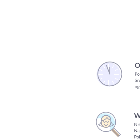
O
Po
Śr
og
W
Ni
Na
Pol