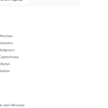
 Wrocław
Katowice
Bydgoszcz
 Częstochowa
Olsztyn
 Radom
la niani Wrocław