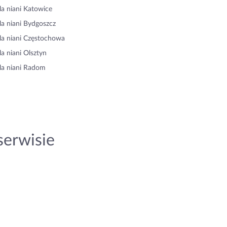
la niani Katowice
la niani Bydgoszcz
la niani Częstochowa
la niani Olsztyn
la niani Radom
serwisie