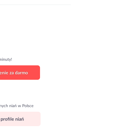
minuty!
enie za darmo
nych niań w Polsce
profile niań