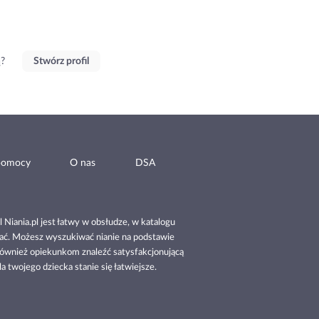
ą?
Stwórz profil
pomocy
O nas
DSA
 Niania.pl jest łatwy w obsłudze, w katalogu
ądać. Możesz wyszukiwać nianie na podstawie
również opiekunkom znaleźć satysfakcjonującą
la twojego dziecka stanie się łatwiejsze.