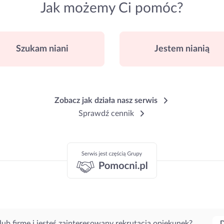
Jak możemy Ci pomóc?
Szukam niani
Jestem nianią
Zobacz jak działa nasz serwis
Sprawdź cennik
lub firmę i jesteś zainteresowany rekrutacją opiekunek?
D