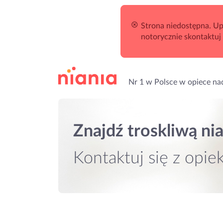
Strona niedostępna. Upe
notorycznie skontaktuj
Nr 1 w Polsce w opiece na
Znajdź troskliwą
nia
Kontaktuj się
z opie