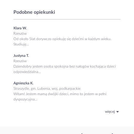
Podobne opiekunki
Klara W.
Rzeszów
Od około 5lat dorywczo opiekuję się dziećmi w każdym wieku.
Studiuję...
Justyna T.
Rzeszów
Dziendobry jestem osoba spokojna bez nałogów kochająca dzieci
odpowiedzialna...
Agnieszka K.
Straszydle, gm. Lubenia, woj. podkarpackie
Witam! Jestem mamą dwójki dzieci, mimo to jestem w pełni
dyspozycyjna...
więcej