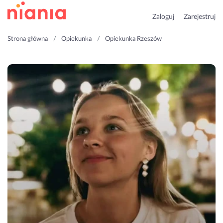
Zaloguj
Zarejestruj
Strona główna
Opiekunka
Opiekunka Rzeszów