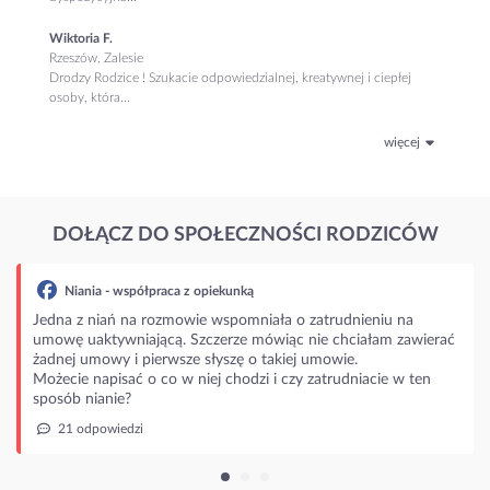
Wiktoria F.
Rzeszów, Zalesie
Drodzy Rodzice ! Szukacie odpowiedzialnej, kreatywnej i ciepłej
osoby, która...
więcej
DOŁĄCZ DO SPOŁECZNOŚCI RODZICÓW
łpraca z opiekunką
 rozmowie wspomniała o zatrudnieniu na
jącą. Szczerze mówiąc nie chciałam zawierać
ierwsze słyszę o takiej umowie.
o co w niej chodzi i czy zatrudniacie w ten