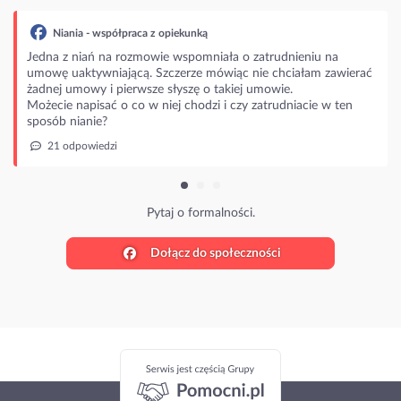
łpraca z opiekunką
 rozmowie wspomniała o zatrudnieniu na
jącą. Szczerze mówiąc nie chciałam zawierać
ierwsze słyszę o takiej umowie.
o co w niej chodzi i czy zatrudniacie w ten
Pytaj o formalności.
Dołącz do społeczności