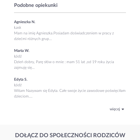
Podobne opiekunki
Agnieszka N.
Łask
Mam na imię Agnieszka.Posiadam doświadczeniem w pracy z
dziećmi różnych grup...
Marta W.
Łódź
Dzień dobry, Parę słów o mnie : mam 51 lat ,od 19 roku życia
zajmuję się...
Edyta S.
Łódź
Witam Nazywam się Edyta. Całe swoje życie zawodowe poświęciłam
dzieciom....
więcej
DOŁĄCZ DO SPOŁECZNOŚCI RODZICÓW