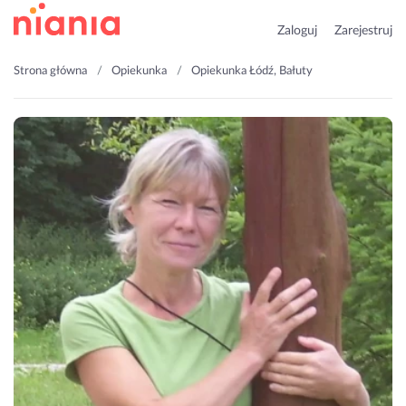
Zaloguj
Zarejestruj
Strona główna
Opiekunka
Opiekunka Łódź, Bałuty