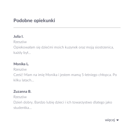
Podobne opiekunki
Julia I.
Rzeszów
Opiekowałam się dziećmi moich kuzynek oraz moją siostrzenica,
każdy był...
Monika L.
Rzeszów
Cześć! Mam na imię Monika i jestem mamą 5-letniego chłopca. Po
kilku latach...
Zuzanna B.
Rzeszów
Dzień dobry, Bardzo lubię dzieci i ich towarzystwo dlatego jako
studentka...
więcej