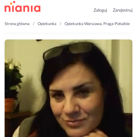
Zaloguj
Zarejestruj
Strona główna
Opiekunka
Opiekunka Warszawa, Praga-Południe