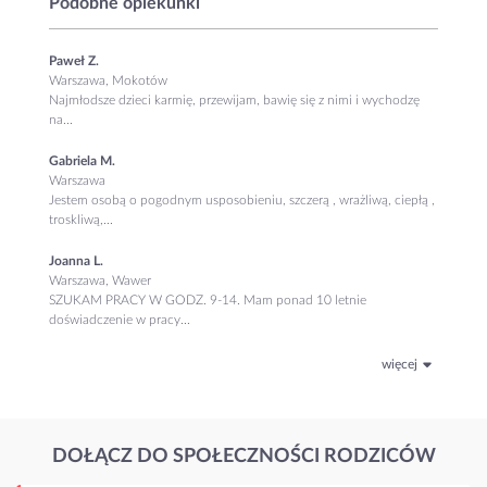
Podobne opiekunki
Paweł Z.
Warszawa, Mokotów
Najmłodsze dzieci karmię, przewijam, bawię się z nimi i wychodzę
na...
Gabriela M.
Warszawa
Jestem osobą o pogodnym usposobieniu, szczerą , wrażliwą, ciepłą ,
troskliwą,...
Joanna L.
Warszawa, Wawer
SZUKAM PRACY W GODZ. 9-14. Mam ponad 10 letnie
doświadczenie w pracy...
więcej
DOŁĄCZ DO SPOŁECZNOŚCI RODZICÓW