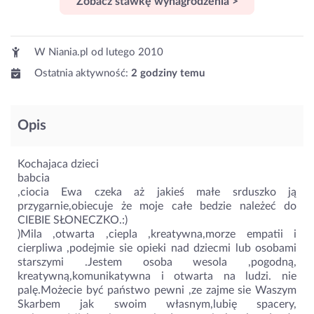
Zobacz stawkę wynagrodzenia >
W Niania.pl od
lutego 2010
Ostatnia aktywność:
2 godziny temu
Opis
Kochajaca dzieci
babcia
,ciocia Ewa czeka aż jakieś małe srduszko ją
przygarnie,obiecuje że moje całe bedzie należeć do
CIEBIE SŁONECZKO.:)
)Mila ,otwarta ,ciepla ,kreatywna,morze empatii i
cierpliwa ,podejmie sie opieki nad dziecmi lub osobami
starszymi .Jestem osoba wesola ,pogodną,
kreatywną,komunikatywna i otwarta na ludzi. nie
palę.Możecie być państwo pewni ,ze zajme sie Waszym
Skarbem jak swoim własnym,lubię spacery,