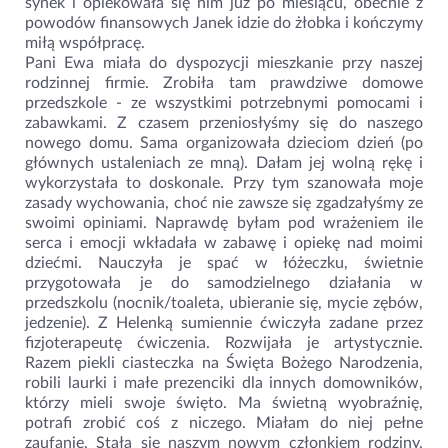
synek i opiekowała się nim już po miesiącu, obecnie z
powodów finansowych Janek idzie do żłobka i kończymy
miłą współpracę.
Pani Ewa miała do dyspozycji mieszkanie przy naszej
rodzinnej firmie. Zrobiła tam prawdziwe domowe
przedszkole - ze wszystkimi potrzebnymi pomocami i
zabawkami. Z czasem przeniosłyśmy się do naszego
nowego domu. Sama organizowała dzieciom dzień (po
głównych ustaleniach ze mną). Dałam jej wolną rękę i
wykorzystała to doskonale. Przy tym szanowała moje
zasady wychowania, choć nie zawsze się zgadzałyśmy ze
swoimi opiniami. Naprawdę byłam pod wrażeniem ile
serca i emocji wkładała w zabawę i opiekę nad moimi
dziećmi. Nauczyła je spać w łóżeczku, świetnie
przygotowała je do samodzielnego działania w
przedszkolu (nocnik/toaleta, ubieranie się, mycie zębów,
jedzenie). Z Helenką sumiennie ćwiczyła zadane przez
fizjoterapeutę ćwiczenia. Rozwijała je artystycznie.
Razem piekli ciasteczka na Święta Bożego Narodzenia,
robili laurki i małe prezenciki dla innych domowników,
którzy mieli swoje święto. Ma świetną wyobraźnię,
potrafi zrobić coś z niczego. Miałam do niej pełne
zaufanie. Stała się naszym nowym członkiem rodziny,