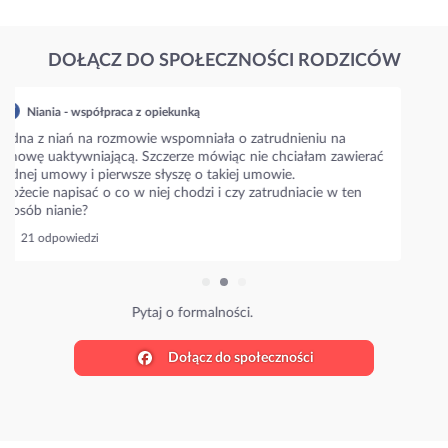
DOŁĄCZ DO SPOŁECZNOŚCI RODZICÓW
Niania - współpraca z opiekunką
Napiszcie prosze jakie są aktualne stawki w waszym mieście???
Niania zaproponowała 35 zł/h i zastanawiam się czy to
standardowa stawka??
Ile wy płacicie?
27 odpowiedzi
Poznaj stawki w Twojej okolicy.
Dołącz do społeczności