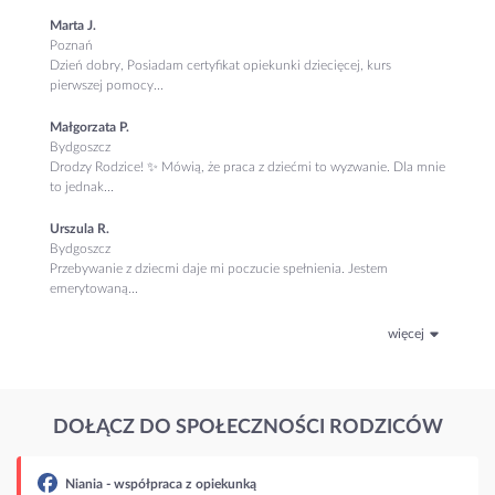
Marta J.
Poznań
Dzień dobry, Posiadam certyfikat opiekunki dziecięcej, kurs
pierwszej pomocy...
Małgorzata P.
Bydgoszcz
Drodzy Rodzice! ✨ Mówią, że praca z dziećmi to wyzwanie. Dla mnie
to jednak...
Urszula R.
Bydgoszcz
Przebywanie z dziecmi daje mi poczucie spełnienia. Jestem
emerytowaną...
więcej
DOŁĄCZ DO SPOŁECZNOŚCI RODZICÓW
aca z opiekunką