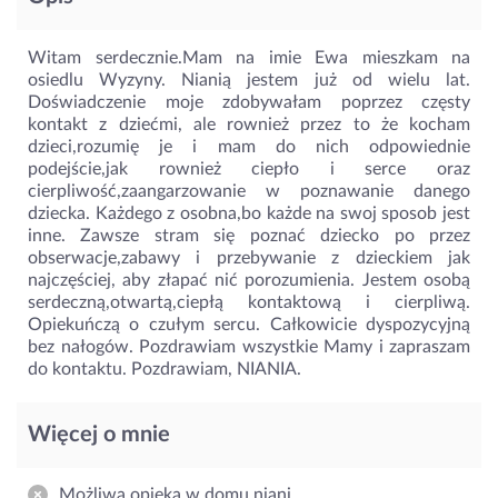
Witam serdecznie.Mam na imie Ewa mieszkam na
osiedlu Wyzyny. Nianią jestem już od wielu lat.
Doświadczenie moje zdobywałam poprzez częsty
kontakt z dziećmi, ale rownież przez to że kocham
dzieci,rozumię je i mam do nich odpowiednie
podejście,jak rownież ciepło i serce oraz
cierpliwość,zaangarzowanie w poznawanie danego
dziecka. Każdego z osobna,bo każde na swoj sposob jest
inne. Zawsze stram się poznać dziecko po przez
obserwacje,zabawy i przebywanie z dzieckiem jak
najczęściej, aby złapać nić porozumienia. Jestem osobą
serdeczną,otwartą,ciepłą kontaktową i cierpliwą.
Opiekuńczą o czułym sercu. Całkowicie dyspozycyjną
bez nałogów. Pozdrawiam wszystkie Mamy i zapraszam
do kontaktu. Pozdrawiam, NIANIA.
Więcej o mnie
Możliwa opieka w domu niani