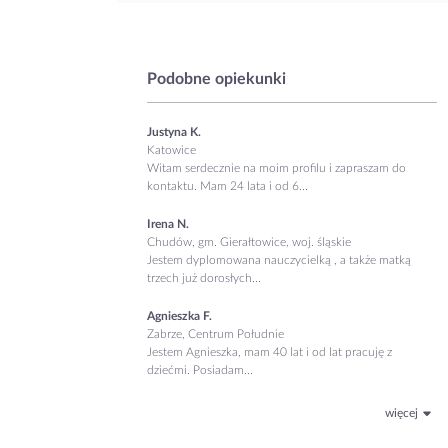
Podobne opiekunki
Justyna K.
Katowice
Witam serdecznie na moim profilu i zapraszam do
kontaktu. Mam 24 lata i od 6...
Irena N.
Chudów, gm. Gierałtowice, woj. śląskie
Jestem dyplomowana nauczycielką , a także matką
trzech już dorosłych...
Agnieszka F.
Zabrze, Centrum Południe
Jestem Agnieszka, mam 40 lat i od lat pracuję z
dziećmi. Posiadam...
więcej