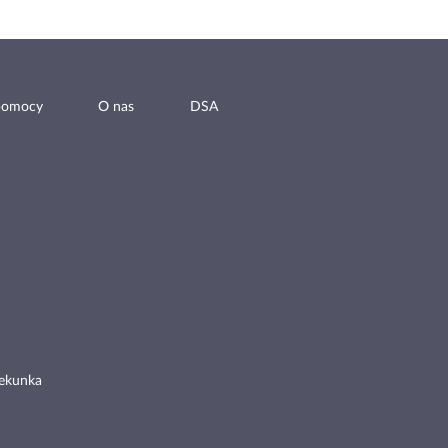
pomocy
O nas
DSA
ekunka