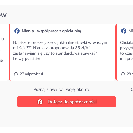
ÓW
Niania - współpraca z opiekunką
Ni
iu
Napiszcie prosze jakie są aktualne stawki w waszym
Chciała
mieście??? Niania zaproponowała 35 zł/h i
przygot
o
zastanawiam się czy to standardowa stawka??
to czas
Ile wy płacicie?
ma prz
ie
27 odpowiedzi
28 
Poznaj stawki w Twojej okolicy.
O
Dołącz do społeczności