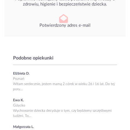
zdrowiu, higienie i bezpieczeństwie dziecka.
Potwierdzony adres e-mail
Podobne opiekunki
Elżbieta D.
Poznań
Witam serdecznie, jestem mamą 2 córek w wieku 26 i 16 lat. Do tej
pory...
Ewa K.
Giżycko
Wychowanie dziecka decyduje o tym, czy będziemy szczęśliwymi
ludźmi. To...
Małgorzata L.