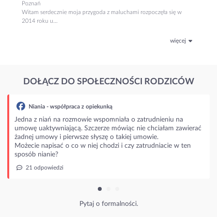
Poznań
Witam serdecznie moja przygoda z maluchami rozpoczęła się w
2014 roku u...
więcej
DOŁĄCZ DO SPOŁECZNOŚCI RODZICÓW
- współpraca z opiekunką
ań na rozmowie wspomniała o zatrudnieniu na
ywniającą. Szczerze mówiąc nie chciałam zawierać
wy i pierwsze słyszę o takiej umowie.
pisać o co w niej chodzi i czy zatrudniacie w ten
nie?
wiedzi
Pytaj o formalności.