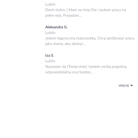
Lublin
Dzień dobry :) Mam na imię Ola i szukam pracy na
pełen etat. Posiadam...
Aleksandra G.
Lublin
Jestem tegoroczną maturzystką. Chcę spróbować pracy
jako niania, aby zdobyć...
Iza S.
Lublin
Nazywam się [Twoje imię] i jestem osobą pogodną,
odpowiedzialną oraz bardzo...
więcej