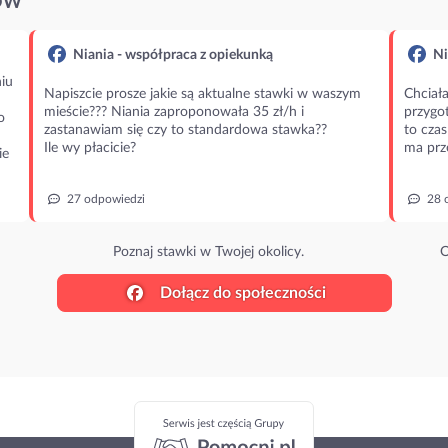
ÓW
Niania - współpraca z opiekunką
Ni
iu
Napiszcie prosze jakie są aktualne stawki w waszym
Chciała
mieście??? Niania zaproponowała 35 zł/h i
przygot
o
zastanawiam się czy to standardowa stawka??
to czas
Ile wy płacicie?
ma prz
ie
27 odpowiedzi
28 
Poznaj stawki w Twojej okolicy.
O
Dołącz do społeczności