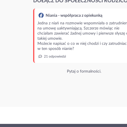
DOŁĄCZ DO SPOŁECZNOŚCI RODZIC
Niania - współpraca z opiekunką
Jedna z niań na rozmowie wspomniała o zatrudnien
na umowę uaktywniającą. Szczerze mówiąc nie
chciałam zawierać żadnej umowy i pierwsze słyszę 
takiej umowie.
Możecie napisać o co w niej chodzi i czy zatrudniac
w ten sposób nianie?
21 odpowiedzi
Pytaj o formalności.