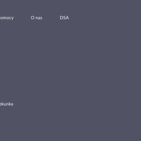
pomocy
O nas
DSA
ekunka