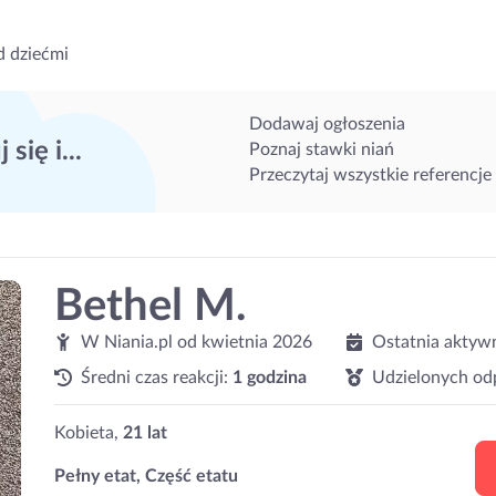
d dziećmi
Dodawaj ogłoszenia
 się i...
Poznaj stawki niań
Przeczytaj wszystkie referencje
Bethel M.
W Niania.pl od
kwietnia 2026
Ostatnia aktyw
Średni czas reakcji:
1 godzina
Udzielonych od
Kobieta,
21 lat
Pełny etat, Część etatu