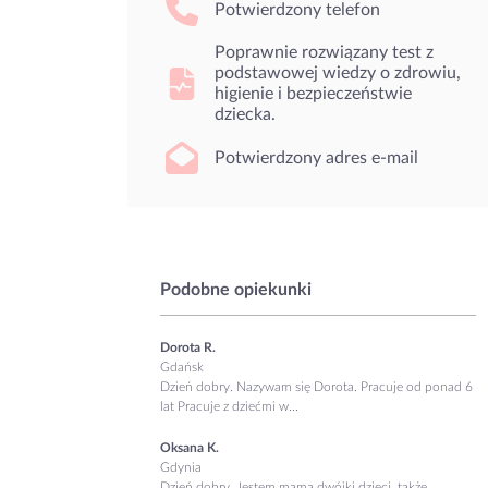
Potwierdzony telefon
Poprawnie rozwiązany test z
podstawowej wiedzy o zdrowiu,
higienie i bezpieczeństwie
dziecka.
Potwierdzony adres e-mail
Podobne opiekunki
Dorota R.
Gdańsk
Dzień dobry. Nazywam się Dorota. Pracuje od ponad 6
lat Pracuje z dziećmi w...
Oksana K.
Gdynia
Dzień dobry, Jestem mamą dwójki dzieci, także