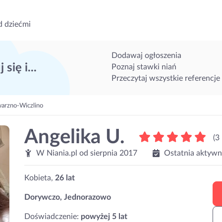
d dziećmi
Dodawaj ogłoszenia
 się i...
Poznaj stawki niań
Przeczytaj wszystkie referencje
arzno-Wiczlino
Angelika U.
(3
W Niania.pl od
sierpnia 2017
Ostatnia aktywn
Kobieta,
26 lat
Dorywczo, Jednorazowo
Doświadczenie:
powyżej 5 lat