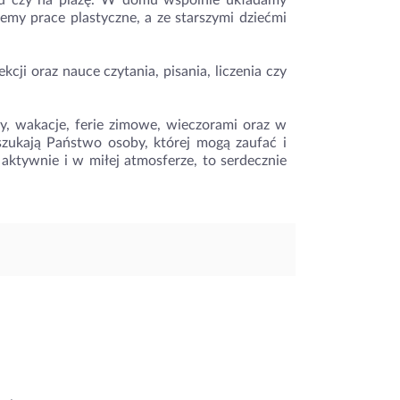
ku czy na plażę. W domu wspólnie układamy
emy prace plastyczne, a ze starszymi dziećmi
i oraz nauce czytania, pisania, liczenia czy
y, wakacje, ferie zimowe, wieczorami oraz w
szukają Państwo osoby, której mogą zaufać i
 aktywnie i w miłej atmosferze, to serdecznie