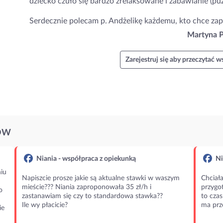
dziecko czuło się bardzo zrelaksowane i zabawianie (puz
Serdecznie polecam p. Andżelikę każdemu, kto chce za
Martyna P
Zarejestruj się aby przeczytać ws
ÓW
Niania - współpraca z opiekunką
Ni
iu
Napiszcie prosze jakie są aktualne stawki w waszym
Chciała
mieście??? Niania zaproponowała 35 zł/h i
przygot
o
zastanawiam się czy to standardowa stawka??
to czas
Ile wy płacicie?
ma prz
ie