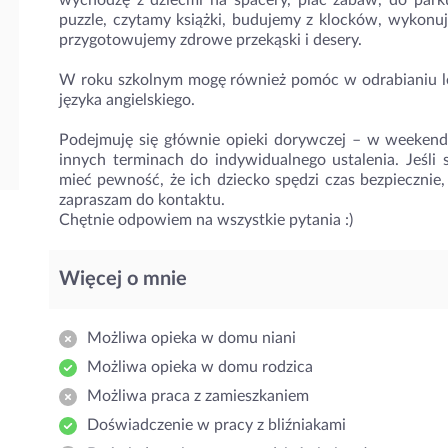
wychodzę z dziećmi na spacery, plac zabaw, do par
puzzle, czytamy książki, budujemy z klocków, wykonuj
przygotowujemy zdrowe przekąski i desery.
W roku szkolnym mogę również pomóc w odrabianiu lekcj
języka angielskiego.
Podejmuję się głównie opieki dorywczej – w weekend
innych terminach do indywidualnego ustalenia. Jeśli 
mieć pewność, że ich dziecko spędzi czas bezpiecznie,
zapraszam do kontaktu.
Chętnie odpowiem na wszystkie pytania :)
Więcej o mnie
Możliwa opieka w domu niani
Możliwa opieka w domu rodzica
Możliwa praca z zamieszkaniem
Doświadczenie w pracy z bliźniakami