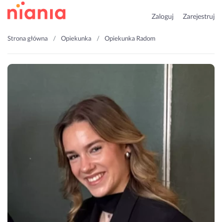
Zaloguj
Zarejestruj
Strona główna
Opiekunka
Opiekunka Radom