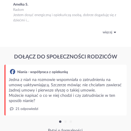
Amelka S.
Radom
Jestem dosyć energiczną i opiekuńczą osobą, dobrze dogaduję się z
dziećmi i...
więcej
DOŁĄCZ DO SPOŁECZNOŚCI RODZICÓW
Niania - współpraca z opiekunką
na z niań na rozmowie wspomniała o zatrudnieniu na
wę uaktywniającą. Szczerze mówiąc nie chciałam zawierać
nej umowy i pierwsze słyszę o takiej umowie.
ecie napisać o co w niej chodzi i czy zatrudniacie w ten
sób nianie?
21 odpowiedzi
Pytaj o formalności.